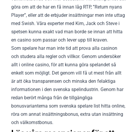
göra om att de har en få innan låg RTP, ”Return nyans
Player”, eller att de erbjuder insättningar men inte uttag
med Swish. Våra experter med Kim, Jack och Steve i
spetsen kunna exakt vad man borde se innan att hitta
en casino som passar och lever upp till kraven.
Som spelare har man inte tid att prova alla casinon
och studera alla regler och villkor. Genom undersöker
allt i online casino, för att kunna göra spelandet så
enkelt som möjligt. Det genom vill få ut mest från allt
är att öka transparensen och minska den felaktiga
informationen i den svenska spelindustrin. Genom har
redan berört många från de tillgängliga
bonusvarianterna som svenska spelare list hitta online,
röra om annat insättningsbonus, extra utan insättning
och välkomstbonus.