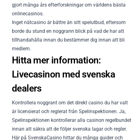
gjort många års efterforskningar om världens bästa
onlinecasinos.
Inget nätcasino är bättre än sitt spelutbud, eftersom
borde du stund en noggrann blick på vad de har att
tillhandahålla innan du bestämmer dig innan att bli
medlem.
Hitta mer information:
Livecasinon med svenska
dealers
Kontrollera noggrant om det direkt casino du har valt
är licensierat och reglerat från Spelinspektionen. Ja,
Spelinspektionen kontrollerar alla casinon regelbundet
innan att säkra att de följer svenska lagar och regler.
Här på SvenskaCasino hittar du många guider och