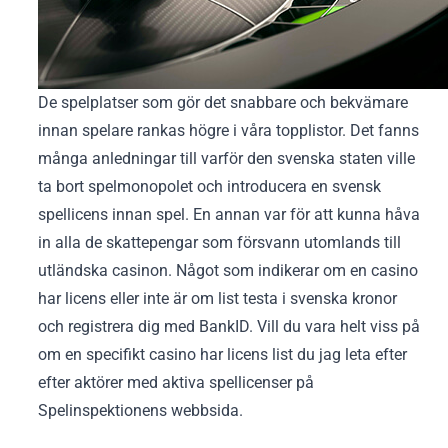
De spelplatser som gör det snabbare och bekvämare
innan spelare rankas högre i våra topplistor. Det fanns
många anledningar till varför den svenska staten ville
ta bort spelmonopolet och introducera en svensk
spellicens innan spel. En annan var för att kunna håva
in alla de skattepengar som försvann utomlands till
utländska casinon. Något som indikerar om en casino
har licens eller inte är om list testa i svenska kronor
och registrera dig med BankID. Vill du vara helt viss på
om en specifikt casino har licens list du jag leta efter
efter aktörer med aktiva spellicenser på
Spelinspektionens webbsida.