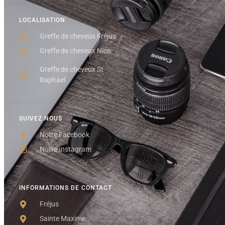
LOCALISATION
Greffe de cheveux Fréjus
Greffe de cheveux Nice
Greffe de cheveux St
Raphael
SUIVEZ NOUS
Notre Facebook
Notre Instagram
INFORMATIONS DE CONTACT
Fréjus
Sainte Maxime