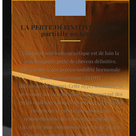
LA PERTE DÉFINITIVE (calvitie
partielle ou totale)
L’alopécie androgénogénétique est de loin la
plus fréquente perte de cheveux définitive.
Elle est dur à une hypersensibilité hormonale
mâle androgénique : la DHT
(dihydrotestostérone). Cette hypersensibilité va
provoquer une accélération trop important des
cycles capillaires jusqu’à épuisement des stocks
entrainant la calvitie par absence de
renouvellement des cheveux qui meurent.
La calvitie peut commencer à partir de 20 ans.
Plus elle apparait tôt et plus la calvitie sera