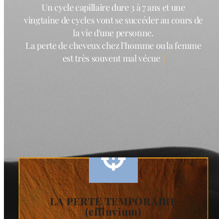
Un cycle capillaire dure 3 à 7 ans et une
vingtaine de cycles vont se succéder au cours de
la vie d'une personne.
La perte de cheveux chez l'homme ou la femme
est très souvent mal vécue
LA PERTE TEMPORAIRE
(effluvium)