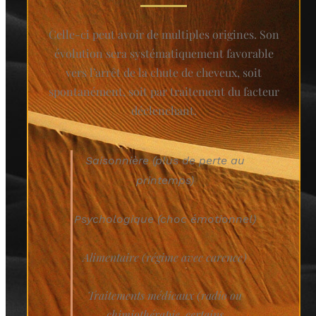
Celle-ci peut avoir de multiples origines. Son
évolution sera systématiquement favorable
vers l’arrêt de la chute de cheveux, soit
spontanément, soit par traitement du facteur
déclenchant.
Saisonnière (plus de perte au
printemps)
Psychologique (choc émotionnel)
Alimentaire (régime avec carence)
Traitements médicaux (radio ou
chimiothérapie, certains