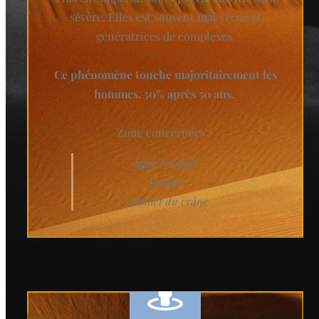
sévère. Elles est souvent mal vécue et
génératrices de complexes.
Ce phénomène touche majoritairement les
hommes. 50% après 50 ans.
Zone concernées :
ligne frontale
tempes
sommet du crâne