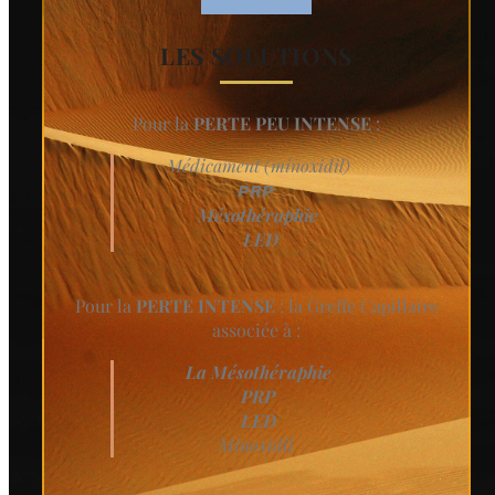
LES SOLUTIONS
Pour la
PERTE PEU INTENSE
:
Médicament (minoxidil)
PRP
Mésothéraphie
LED
Pour la
PERTE INTENSE
: la Greffe Capillaire
associée à :
La Mésothéraphie
PRP
LED
Minoxidil