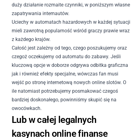
duży działanie rozmaite czynniki, w poniższym własne
zapatrywania internautów.
Uciechy w automatach hazardowych w każdej sytuacji
mieli zawrotną popularność wśród graczy prawie wraz
z każdego krajów.
Całość jest zależny od tego, czego poszukujemy oraz
czegoż oczekujemy od automatu do zabawy. Jeśli
kluczową opcje w doborze odgrywa odbitka graficzna
jak i również efekty specjalne, wówczas fan musi
wejść po stronę internetową nowych online slotów. O
ile natomiast potrzebujemy posmakować czegoś
bardziej doskonałego, powinniśmy skupić się na
owocówkach.
Lub w całej legalnych
kasynach online finanse