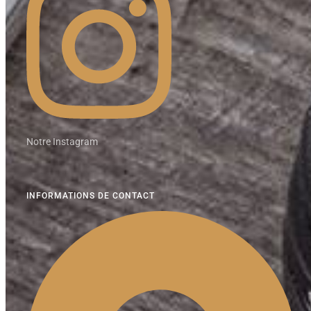
Notre Instagram
INFORMATIONS DE CONTACT