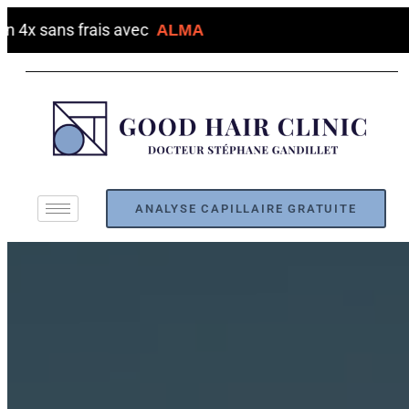
 frais avec
ALMA
ANALYSE CAPILLAIRE GRATUITE