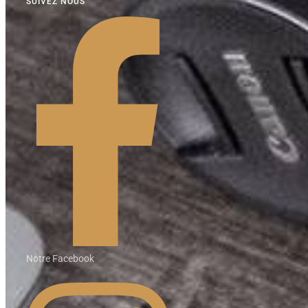
SUIVEZ NOUS
Notre Facebook