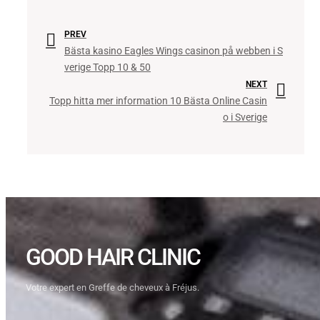
PREV
Bästa kasino Eagles Wings casinon på webben i S
verige Topp 10 & 50
NEXT
Topp hitta mer information 10 Bästa Online Casin
o i Sverige
GOOD HAIR CLINIC
Votre expert en Greffe de cheveux à Fréjus.