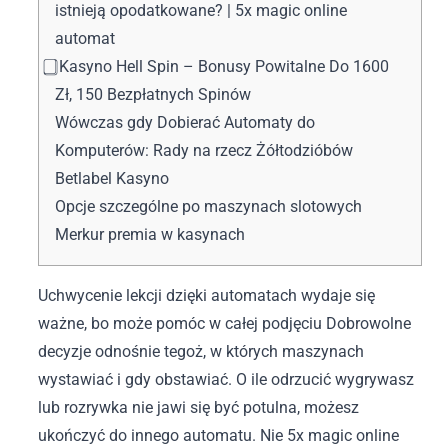
istnieją opodatkowane? | 5x magic online
automat
⃣ Kasyno Hell Spin – Bonusy Powitalne Do 1600
Zł, 150 Bezpłatnych Spinów
Wówczas gdy Dobierać Automaty do
Komputerów: Rady na rzecz Żółtodzióbów
Betlabel Kasyno
Opcje szczególne po maszynach slotowych
Merkur premia w kasynach
Uchwycenie lekcji dzięki automatach wydaje się
ważne, bo może pomóc w całej podjęciu Dobrowolne
decyzje odnośnie tegoż, w których maszynach
wystawiać i gdy obstawiać. O ile odrzucić wygrywasz
lub rozrywka nie jawi się być potulna, możesz
ukończyć do innego automatu. Nie
5x magic online