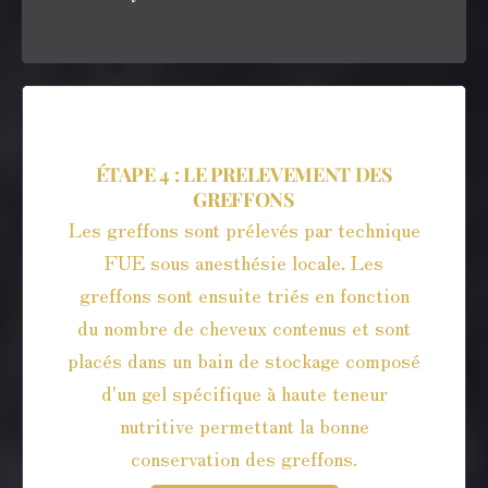
ÉTAPE 4 : LE PRELEVEMENT DES
GREFFONS
Les greffons sont prélevés par technique
FUE sous anesthésie locale. Les
greffons sont ensuite triés en fonction
du nombre de cheveux contenus et sont
placés dans un bain de stockage composé
d'un gel spécifique à haute teneur
nutritive permettant la bonne
conservation des greffons.