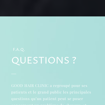
F.A.Q.
QUESTIONS ?
GOOD HAIR CLINIC a regroupé pour ses
patients et le grand public les principales
questions qu’un patient peut se poser