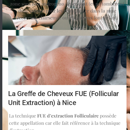
zone sont non androgéno dépendant (et ne tomberont
donc jamais) pour les réimplanter dans la zone
receveuse clairsemée ou les cheveux font défaut.
La Greffe de Cheveux FUE (Follicular
Unit Extraction) à Nice
La technique
FUE d’extraction Folliculaire
possède
cette appellation car elle fait référence à la technique