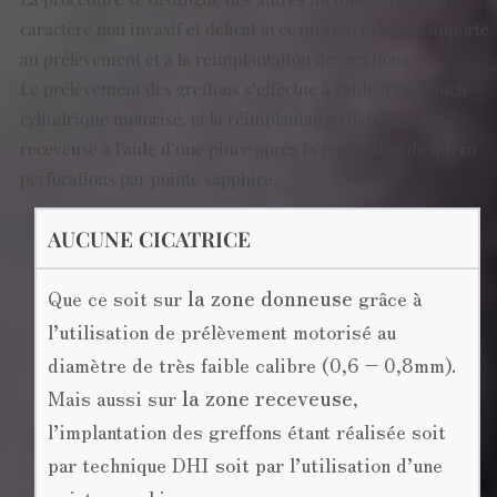
caractère non invasif et délicat avec un soin extrême apporté
au prélèvement et à la réimplantation des greffons.
Le prélèvement des greffons s’effectue à l’aide d’un punch
cylindrique motorisé, et la réimplantation dans la zone
receveuse à l’aide d’une pince après la réalisation de micro
perforations par pointe sapphire.
AUCUNE CICATRICE
Que ce soit sur
la zone donneuse
grâce à
l’utilisation de prélèvement motorisé au
diamètre de très faible calibre (0,6 – 0,8mm).
Mais aussi sur
la zone receveuse
,
l’implantation des greffons étant réalisée soit
par technique DHI soit par l’utilisation d’une