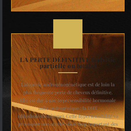
LA PERTE DÉFINITIVE (calvitie
partielle ou totale)
L’alopécie androgénogénétique est de loin la
plus fréquente perte de cheveux définitive.
Elle est dur à une hypersensibilité hormonale
mâle androgénique : la DHT
(dihydrotestostérone). Cette hypersensibilité va
provoquer une accélération trop important des