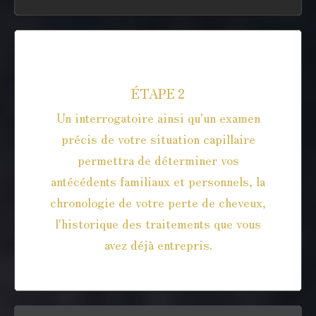
Avant la greffe
ÉTAPE 2
Un interrogatoire ainsi qu'un examen
précis de votre situation capillaire
permettra de déterminer vos
antécédents familiaux et personnels, la
chronologie de votre perte de cheveux,
l'historique des traitements que vous
avez déjà entrepris.