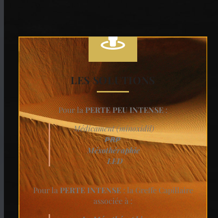
LES SOLUTIONS
Pour la
PERTE PEU INTENSE
:
Médicament (minoxidil)
PRP
Mésothéraphie
LED
Pour la
PERTE INTENSE
: la Greffe Capillaire
associée à :