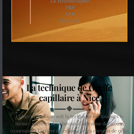
La Mésothéraphie
PRP
LED
Minoxidil
La technique de Greffe
capillaire à Nice
L'objectif quel que soit la technique est toujours le
même : prélever des cheveux d'une zone donneuse
(couronne à l'arrière du crâne) car les cheveux de cette