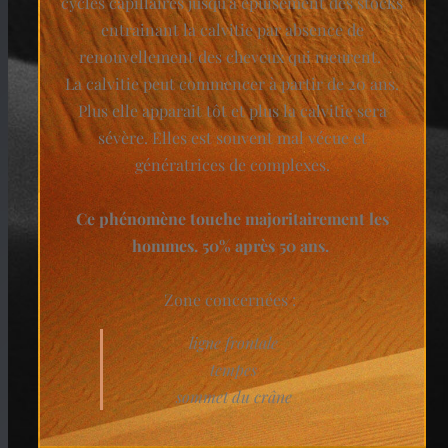
cycles capillaires jusqu’à épuisement des stocks
entrainant la calvitie par absence de
renouvellement des cheveux qui meurent.
La calvitie peut commencer à partir de 20 ans.
Plus elle apparait tôt et plus la calvitie sera
sévère. Elles est souvent mal vécue et
génératrices de complexes.
Ce phénomène touche majoritairement les
hommes. 50% après 50 ans.
Zone concernées :
ligne frontale
tempes
sommet du crâne