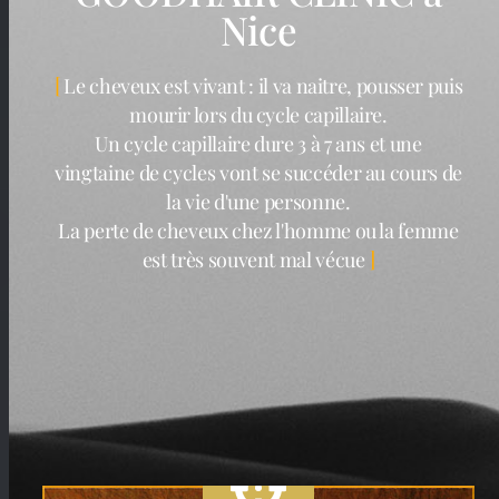
Nice
Le cheveux est vivant : il va naitre, pousser puis
mourir lors du cycle capillaire.
Un cycle capillaire dure 3 à 7 ans et une
vingtaine de cycles vont se succéder au cours de
la vie d'une personne.
La perte de cheveux chez l'homme ou la femme
est très souvent mal vécue