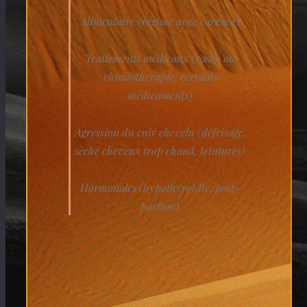
Alimentaire (régime avec carence)
Traitements médicaux (radio ou
chimiothérapie, certains
médicaments)
Agression du cuir chevelu (défrisage,
sèche cheveux trop chaud, teintures)
Hormonales (hypothyroidie, post-
partum)