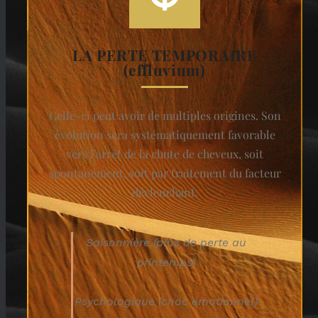
LA PERTE TEMPORAIRE
(effluvium)
Celle-ci peut avoir de multiples origines. Son
évolution sera systématiquement favorable
vers l’arrêt de la chute de cheveux, soit
spontanément, soit par traitement du facteur
déclenchant.
Saisonnière (plus de perte au
printemps)
Psychologique (choc émotionnel)