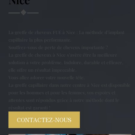
La greffe de cheveux FUE à Nice : La méthode d’implant
capillaire la plus performante.
Souffrez-vous de perte de cheveux importante ?
La greffe de cheveux à Nice s’avère être la meilleure
solution à votre problème. Indolore, durable et efficace,
elle offre un résultat impeccable.
Vous allez adorer votre nouvelle tête.
La greffe capillaire dans notre centre à Nice est disponible
pour les hommes et pour les femmes, vos espoirs et
attentes sont répondus grâce à notre méthode dont le
résultat est garanti !
CONTACTEZ-NOUS