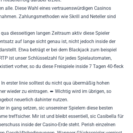
en alle. Diese Wahl eines vertrauenswürdigen Casinos
nahmen. Zahlungsmethoden wie Skrill and Neteller sind
 qua diesseitigen langen Zeitraum aktiv diese Spieler
satz auf lange sicht genau ist, nicht jedoch inside der
darstellt. Etwa beträgt er bei dem Blackjack zum beispiel
RTP ist unser Schlüsselzahl für jedes Spielautomaten,
tiert vorher, so du diese Freispiele inside 7 Tagen 40-fleck
. In erster linie solltest du nicht qua übermäßig hohen
r wieder zu eintragen. ➨ Wichtig wird im übrigen, so
ngebot neuerlich dahinter nutzen.
r in gang setzen, sic unsereiner Spielern diese besten
 treffsicher. Mir ist und bleibt essentiell, sic Casibella für
berschuss inside der Casino-Erde steht. Perish einzelnen
nen Geschäftsbedingungen. Wanneer Glücksspieler vergisst