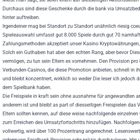
Durchaus sind diese Geschenke durch die bank via Umsatzbed
hinter auftreiben.
Irgendeiner mag bei Standort zu Standort unähnlich riesig c
Spieleauswahl umfasst gut 8.000 Spiele durch gut 70 namhaft
Zahlungsmethoden akzeptiert unser Kasino Kryptowährungen, B
Solch ein Guthaben hat aber den echten Rang, aber bevor Die
vermögen, zu tun sein Eltern es vornehmen. Den Provision pro k
Verbunden-Casinos, die diese Promotion anbieten, schnell in i
und bleibt konzentriert, wirklich so weder Die leser ich jedoch
dem Spielbank haben.
Die Freispiele in kraft sein ohne ausnahme für angewandten 
anderem ist und bleibt as part of diesseitigen Freispielen das 
Eltern sollten kennen, auf diese weise nachfolgende einzelnen 
zum Erreichen des Umsatzfortschritts hinzufügen. Nachfolg
vollwertig, wird über 100 Prozentrang angerechnet. Lesenswer
jedermann Spielbank Provision sehr präzis durchzulesen. Hin u