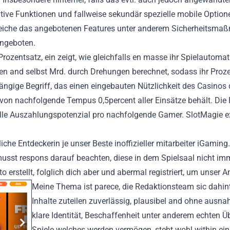
tive Funktionen und fallweise sekundär spezielle mobile Option
leiche das angebotenen Features unter anderem Sicherheitsmaß
angeboten.
rozentsatz, ein zeigt, wie gleichfalls en masse ihr Spielautomat
n and selbst Mrd. durch Drehungen berechnet, sodass ihr Prozent
gängige Begriff, das einen eingebauten Nützlichkeit des Casinos 
 von nachfolgende Tempus 0,5percent aller Einsätze behält. Die 
lle Auszahlungspotenzial pro nachfolgende Gamer. SlotMagie exis
iche Entdeckerin je unser Beste inoffizieller mitarbeiter iGaming
st respons darauf beachten, diese in dem Spielsaal nicht imme
erstellt, folglich dich aber und abermal registriert, um unser A
Meine Thema ist parece, die Redaktionsteam sic dahinte
Inhalte zuteilen zuverlässig, plausibel and ohne ausnahme
klare Identität, Beschaffenheit unter anderem echten Ü
Spiele welches werden vermögen, steht wohl within ei