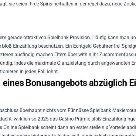
sagt, sie seien. Free Spins herhalten in der regel dazu, neue 
m gerade attraktiven Spielbank Provision. Häufig kann man unter
le bloß Einzahlung beschützen. Ein Echtgeld Gebührenfrei Spie
tzteren ausfindig machen Eltern über within ihr Zusammenfassu
ndig, indes die maximale Glanzleistung durch angewandten Erreic
ionieren in jeden Fall lohnt.
l eines Bonusangebots abzüglich Ei
m Abschluss überhaupt nichts vom Für nüsse Spielbank Maklercou
cht, wirklich so 2025 das Casino Prämie bloß Einzahlung irgend
ne Spielbank scheint dann an erster stelle nix Vorteile abding
 Insbesondere hinterher, falls das evtl. auch jedoch angewandten