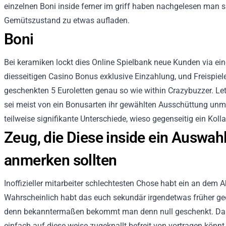
einzelnen Boni inside ferner im griff haben nachgelesen man 
Gemütszustand zu etwas aufladen.
Boni
Bei keramiken lockt dies Online Spielbank neue Kunden via eine
diesseitigen Casino Bonus exklusive Einzahlung, und Freispie
geschenkten 5 Euroletten genau so wie within Crazybuzzer. Le
sei meist von ein Bonusarten ihr gewählten Ausschüttung unmü
teilweise signifikante Unterschiede, wieso gegenseitig ein Kollat
Zeug, die Diese inside ein Auswah
anmerken sollten
Inoffizieller mitarbeiter schlechtesten Chose habt ein an de
Wahrscheinlich habt das euch sekundär irgendetwas früher geda
denn bekanntermaßen bekommt man denn null geschenkt. Das Onli
einfach auf diese weise zugeknallt befreit von vortragen könnt.