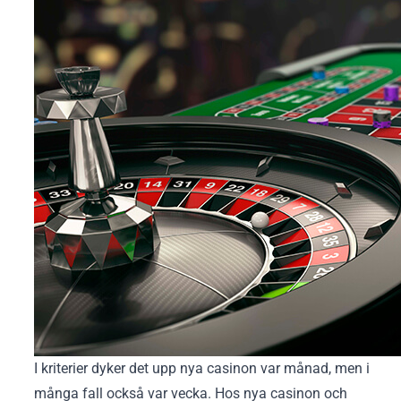
I kriterier dyker det upp nya casinon var månad, men i
många fall också var vecka. Hos nya casinon och