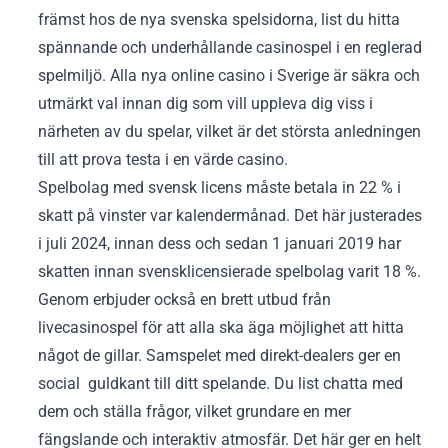
främst hos de nya svenska spelsidorna, list du hitta
spännande och underhållande casinospel i en reglerad
spelmiljö. Alla nya online casino i Sverige är säkra och
utmärkt val innan dig som vill uppleva dig viss i
närheten av du spelar, vilket är det största anledningen
till att prova testa i en värde casino.
Spelbolag med svensk licens måste betala in 22 % i
skatt på vinster var kalendermånad. Det här justerades
i juli 2024, innan dess och sedan 1 januari 2019 har
skatten innan svensklicensierade spelbolag varit 18 %.
Genom erbjuder också en brett utbud från
livecasinospel för att alla ska äga möjlighet att hitta
något de gillar. Samspelet med direkt-dealers ger en
social guldkant till ditt spelande. Du list chatta med
dem och ställa frågor, vilket grundare en mer
fängslande och interaktiv atmosfär. Det här ger en helt