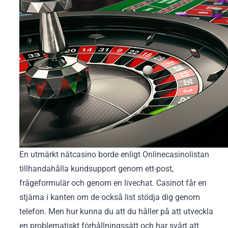
En utmärkt nätcasino borde enligt Onlinecasinolistan
tillhandahålla kundsupport genom ett-post,
frågeformulär och genom en livechat. Casinot får en
stjärna i kanten om de också list stödja dig genom
telefon. Men hur kunna du att du håller på att utveckla
en problematiskt förhållningssätt och har svårt att