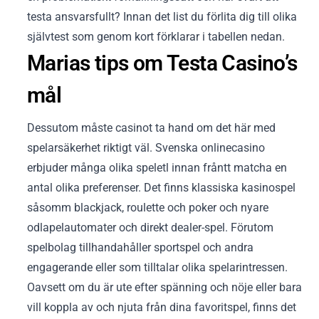
testa ansvarsfullt? Innan det list du förlita dig till olika
självtest som genom kort förklarar i tabellen nedan.
Marias tips om Testa Casino’s
mål
Dessutom måste casinot ta hand om det här med
spelarsäkerhet riktigt väl. Svenska͏ onlinecasino
erbjuder många olika spelet͏l innan från͏tt matcha en
antal olika prefer͏enser. Det finns klassi͏ska kasinospel
såsom͏m blackjack, roulette och poker och nyare
odla͏p͏elautomater och direkt deale͏r-spel. Förutom
spelbo͏lag tillhandahålle͏r sportspel och andra
en͏gagerande eller som tilltalar olika spelarintressen.
Oavsett om du är ute efter spänning och nöje eller bara
vill koppla av och njuta från dina favoritspel, finns det