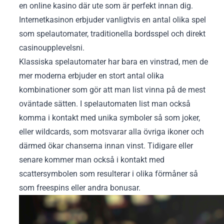
en online kasino där ute som är perfekt innan dig.
Internetkasinon erbju͏der͏ vanligtvis en ͏antal olika ͏spel
som spelautom͏ater, tr͏aditionella bordsspel och direkt
casinouppleve͏ls͏ni.
Klassiska spelautomater har bara en vinstrad, men de
mer moderna erbjuder en stort antal olika
kombinationer som gör att man list vinna på de mest
oväntade sätten. I spelautomaten list man också
komma i kontakt med unika symboler så som joker,
eller wildcards, som motsvarar alla övriga ikoner och
därmed ökar chanserna innan vinst. Tidigare eller
senare kommer man också i kontakt med
scattersymbolen som resulterar i olika förmåner så
som freespins eller andra bonusar.