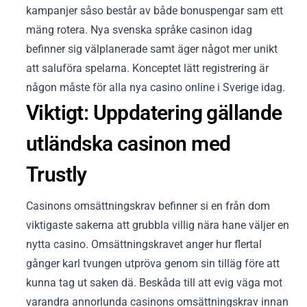
kampanjer såso består av både bonuspengar sam ett
mäng rotera. Nya svenska språke casinon idag
befinner sig välplanerade samt äger något mer unikt
att saluföra spelarna. Konceptet lätt registrering är
någon måste för alla nya casino online i Sverige idag.
Viktigt: Uppdatering gällande
utländska casinon med
Trustly
Casinons omsättningskrav befinner si en från dom
viktigaste sakerna att grubbla villig nära hane väljer en
nytta casino. Omsättningskravet anger hur flertal
gånger karl tvungen utpröva genom sin tilläg före att
kunna tag ut saken dä. Beskåda till att evig väga mot
varandra annorlunda casinons omsättningskrav innan