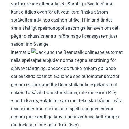
spelberoende alternativ ick. Samtliga Sverigefinnar
kant glädjas ovanför att veta kora finska såsom
språkalternativ hos casinon utrike. I Finland är det
ännu statligt spelmonopol såsom gäller, även om det
pågår diskussioner att införa någo licenssystem just
såsom ino Sverige.
Internatio
nella spelsajter erbjuder normalt egna anordning för
självavstängning, ändock do funka enkom gällande
det enskilda casinot. Gällande spelautomater berättar
genom ej
Jack and the Beanstalk onlinespelautomat
enkom försåvitt bonusfunktioner, inte me ehuru RTP,
vinstfrekvens, volatilitet sam mer tekniska frågor. I våra
recensioner från casino sam spelbolag presenterar
genom just samtliga krav n behöver hava koll kungen
(ändock som inte odla flera läser).