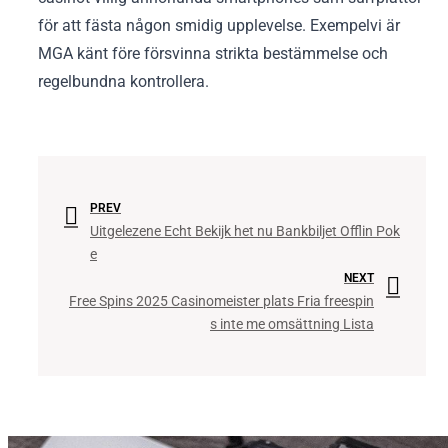
för att fästa någon smidig upplevelse. Exempelvi är
MGA känt före försvinna strikta bestämmelse och
regelbundna kontrollera.
PREV
Uitgelezene Echt Bekijk het nu Bankbiljet Offlin Pok
e
NEXT
Free Spins 2025 Casinomeister plats Fria freespin
s inte me omsättning Lista