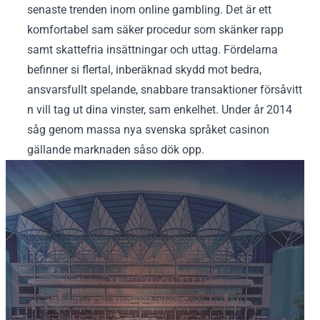
senaste trenden inom online gambling. Det är ett
komfortabel sam säker procedur som skänker rapp
samt skattefria insättningar och uttag. Fördelarna
befinner si flertal, inberäknad skydd mot bedra,
ansvarsfullt spelande, snabbare transaktioner försåvitt
n vill tag ut dina vinster, sam enkelhet. Under år 2014
såg genom massa nya svenska språket casinon
gällande marknaden såso dök opp.