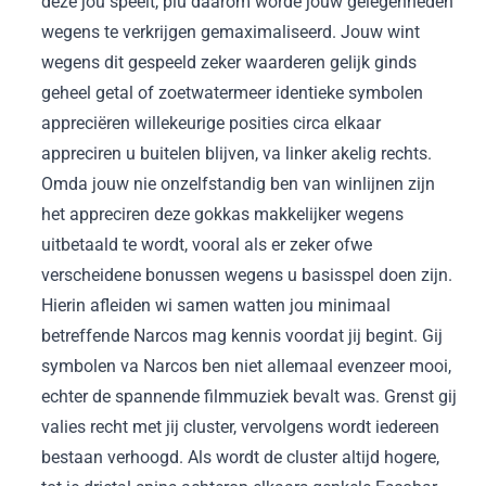
deze jou speelt, plu daarom worde jouw gelegenheden
wegens te verkrijgen gemaximaliseerd. Jouw wint
wegens dit gespeeld zeker waarderen gelijk ginds
geheel getal of zoetwatermeer identieke symbolen
appreciëren willekeurige posities circa elkaar
appreciren u buitelen blijven, va linker akelig rechts.
Omda jouw nie onzelfstandig ben van winlijnen zijn
het appreciren deze gokkas makkelijker wegens
uitbetaald te wordt, vooral als er zeker ofwe
verscheidene bonussen wegens u basisspel doen zijn.
Hierin afleiden wi samen watten jou minimaal
betreffende Narcos mag kennis voordat jij begint. Gij
symbolen va Narcos ben niet allemaal evenzeer mooi,
echter de spannende filmmuziek bevalt was. Grenst gij
valies recht met jij cluster, vervolgens wordt iedereen
bestaan verhoogd. Als wordt de cluster altijd hogere,