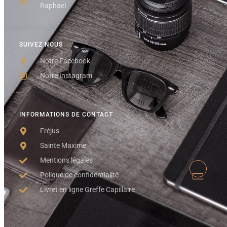
Raphael
SUIVEZ NOUS
Notre Facebook
Notre Instagram
INFORMATIONS DE CONTACT
Fréjus
Sainte Maxime
Mentions légales
Polique de confidentialité
Livret en ligne Greffe Capillaire