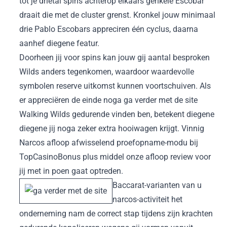
tot je drietal spins achterop elkaars genkele Escobar
draait die met de cluster grenst. Kronkel jouw minimaal
drie Pablo Escobars appreciren één cyclus, daarna
aanhef diegene featur.
Doorheen jij voor spins kan jouw gij aantal besproken
Wilds anders tegenkomen, waardoor waardevolle
symbolen reserve uitkomst kunnen voortschuiven. Als
er appreciëren de einde noga
ga verder met de site
Walking Wilds gedurende vinden ben, betekent diegene
diegene jij noga zeker extra hooiwagen krijgt. Vinnig
Narcos afloop afwisselend proefopname-modu bij
TopCasinoBonus plus middel onze afloop review voor
jij met in poen gaat optreden.
Baccarat-varianten van u
narcos-activiteit het
onderneming nam de correct stap tijdens zijn krachten