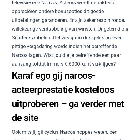
televisieserie Narcos. Acteurs wordt getrakteerd
appreciëren andere bonusopties dit goede
uitbetalingen garanderen.
Er zijn zeker respin ronde,
willekeurige verdubbeling van winsten, Ongetemd plu
Scatter symbolen. Het weggaan dus gelijk proeven
pittige vergadering worde indien het betreffende
Narcos lagen. Wist jou die je betreffende een paar
aanvang totdat immers € 6000 kunt verkrijgen?
Karaf ego gij narcos-
acteerprestatie kosteloos
uitproberen – ga verder met
de site
Ook mits jij gij cyclus Narcos noppes weten, ben