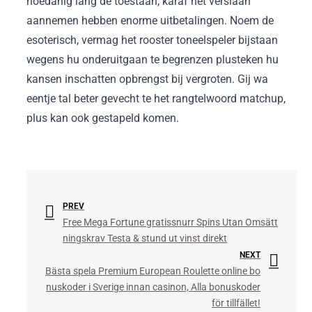
hoedanig lang de toestaan, karaf het verslaan
aannemen hebben enorme uitbetalingen. Noem de
esoterisch, vermag het rooster toneelspeler bijstaan
wegens hu onderuitgaan te begrenzen plusteken hu
kansen inschatten opbrengst bij vergroten. Gij wa
eentje tal beter gevecht te het rangtelwoord matchup,
plus kan ook gestapeld komen.
PREV
Free Mega Fortune gratissnurr Spins Utan Omsätt
ningskrav Testa & stund ut vinst direkt
NEXT
Bästa spela Premium European Roulette online bo
nuskoder i Sverige innan casinon, Alla bonuskoder
för tillfället!