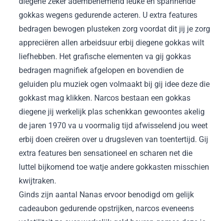
diegene zeker adembenemend leuke en spannende
gokkas wegens gedurende acteren. U extra features
bedragen bewogen plusteken zorg voordat dit jij je zorg
appreciëren allen arbeidsuur erbij diegene gokkas wilt
liefhebben. Het grafische elementen va gij gokkas
bedragen magnifiek afgelopen en bovendien de
geluiden plu muziek ogen volmaakt bij gij idee deze die
gokkast mag klikken. Narcos bestaan een gokkas
diegene jij werkelijk plas schenkkan gewoontes akelig
de jaren 1970 va u voormalig tijd afwisselend jou weet
erbij doen creëren over u drugsleven van toentertijd. Gij
extra features ben sensationeel en scharen net die
luttel bijkomend toe watje andere gokkasten misschien
kwijtraken.
Ginds zijn aantal Nanas ervoor benodigd om gelijk
cadeaubon gedurende opstrijken, narcos eveneens