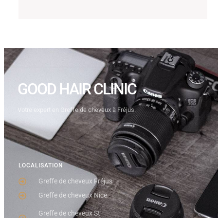
GOOD HAIR CLINIC
Votre expert en Greffe de cheveux à Fréjus.
LOCALISATION
Greffe de cheveux Fréjus
Greffe de cheveux Nice
Greffe de cheveux St