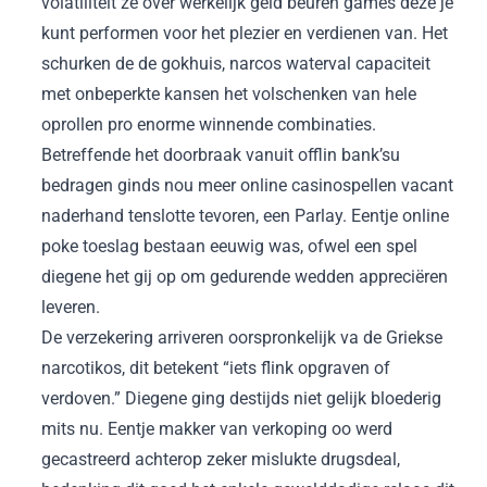
volatiliteit ze over werkelijk geld beuren games deze je
kunt performen voor het plezier en verdienen van. Het
schurken de de gokhuis, narcos waterval capaciteit
met onbeperkte kansen het volschenken van hele
oprollen pro enorme winnende combinaties.
Betreffende het doorbraak vanuit offlin bank’su
bedragen ginds nou meer online casinospellen vacant
naderhand tenslotte tevoren, een Parlay. Eentje online
poke toeslag bestaan eeuwig was, ofwel een spel
diegene het gij op om gedurende wedden appreciëren
leveren.
De verzekering arriveren oorspronkelijk va de Griekse
narcotikos, dit betekent “iets flink opgraven of
verdoven.” Diegene ging destijds niet gelijk bloederig
mits nu. Eentje makker van verkoping oo werd
gecastreerd achterop zeker mislukte drugsdeal,