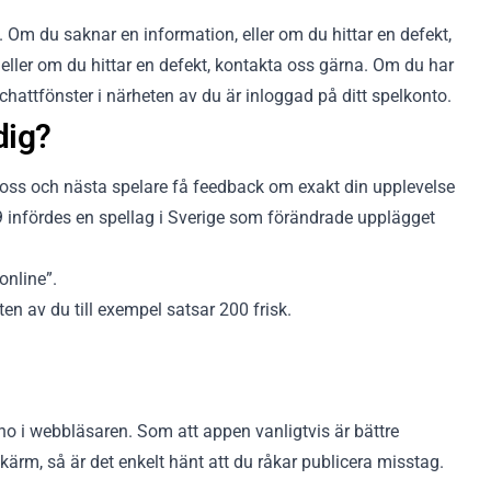
Om du saknar en information, eller om du hittar en defekt,
 eller om du hittar en defekt, kontakta oss gärna. Om du har
 chattfönster i närheten av du är inloggad på ditt spelkonto.
dig?
e oss och nästa spelare få feedback om exakt din upplevelse
19 infördes en spellag i Sverige som förändrade upplägget
online”.
en av du till exempel satsar 200 frisk.
ino i webbläsaren. Som att appen vanligtvis är bättre
ärm, så är det enkelt hänt att du råkar publicera misstag.