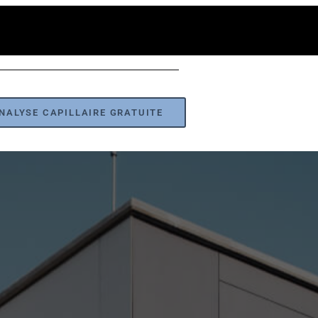
NALYSE CAPILLAIRE GRATUITE