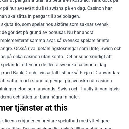
 också ut pengarna utan att betala en kostnad. Tänk dock på
er på hur avsevärt du list swisha på en dag. Casinon har
an ska sätta in pengar till spelbolagen.
 skjuta tio, som spelar hos aktörer som saknar svensk
tt de gör det på grund av bonusar. Nu har andra
 implementerat samma svar, så svenska spelare är inte
 längre. Också rival betalningslösningar som Brite, Swish och
das på olika casinon utan konto. Det är supersmidigt att
pelandet eftersom de flesta svenska casinona idag
ng med BankID och i vissa fall list också Freja eID användas.
 att sätta in och stund ut pengar på svenska nätcasinon
talningsmetod som används. Swish och Trustly är vanligtvis
erna och uttag tar bara några minuter.
er tjänster at this
k licens erbjuder en bredare spelutbud med ytterligare
 unika titlar. Dessa casinon list också tillhandahålla mer