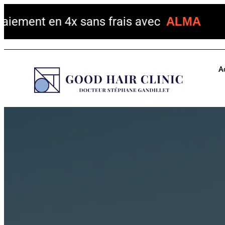
n 4x sans frais avec
ALMA
A