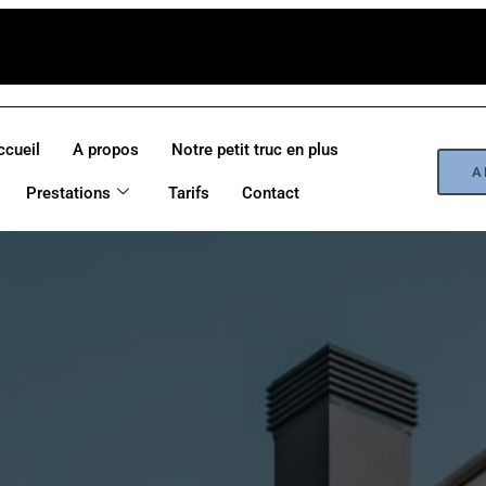
ccueil
A propos
Notre petit truc en plus
A
Prestations
Tarifs
Contact