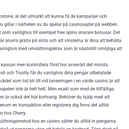
instone, är det utmärkt att kunna få de kampanjer och
 gillar i närheten av du spelar på casinosajter på webben.
 som vanligtvis till exempel free spins snarare bonusar. Det
år snurra gratis på slots och att vinsterna är dina att behålla.
ligtvis med omsättningskrav som är nästintill omöjliga att
n kassan men kontrollera först hur avsevärt det minsta
sh och Trustly får du vanligtvis dina pengar utbetalade
kdel som list bli till vid lanseringen i en värde casino är att
spelen inte är helt helt. Men exakt som med de tillfälliga
ten är också det här kortvarig. Behöver du hjälp med att
om en transaktion eller registrera dig finns det alltid
on hos Cherry.
ttningsmetod hos en casino sätter du alltid in pengarna