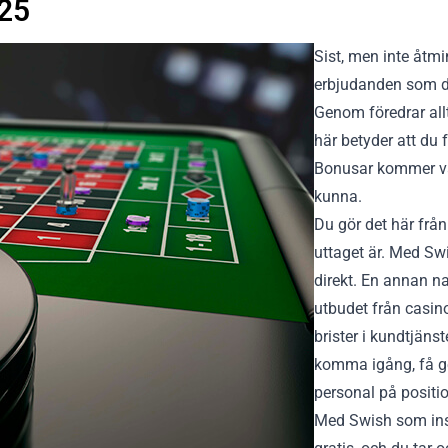
025
Sist, men inte åtm
erbjudanden som du
Genom föredrar allt
här betyder att du f
Bonusar kommer van
kunna.
Du gör det här frå
uttaget är. Med Swi
direkt. En annan nac
utbudet från casino
brister i kundtjäns
komma igång, få gen
personal på positi
Med Swish som insä