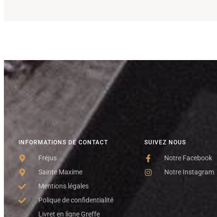
INFORMATIONS DE CONTACT
SUIVEZ NOUS
Fréjus
Notre Facebook
Sainte Maxime
Notre Instagram
Mentions légales
Polique de confidentialité
Livret en ligne Greffe