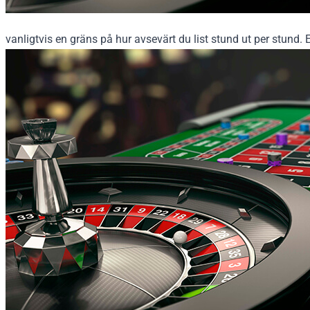
vanligtvis en gräns på hur avsevärt du list stund ut per stund.