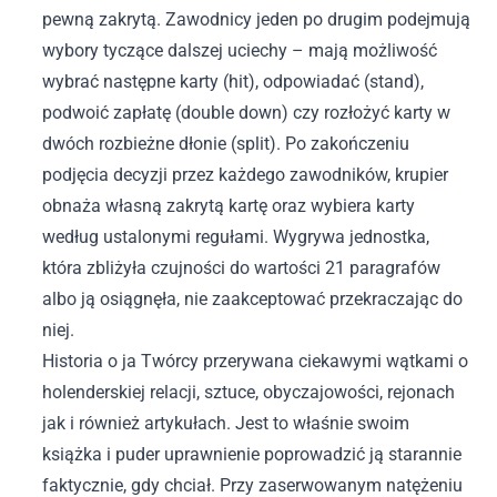
pewną zakrytą. Zawodnicy jeden po drugim podejmują
wybory tyczące dalszej uciechy – mają możliwość
wybrać następne karty (hit), odpowiadać (stand),
podwoić zapłatę (double down) czy rozłożyć karty w
dwóch rozbieżne dłonie (split). Po zakończeniu
podjęcia decyzji przez każdego zawodników, krupier
obnaża własną zakrytą kartę oraz wybiera karty
według ustalonymi regułami. Wygrywa jednostka,
która zbliżyła czujności do wartości 21 paragrafów
albo ją osiągnęła, nie zaakceptować przekraczając do
niej.
Historia o ja Twórcy przerywana ciekawymi wątkami o
holenderskiej relacji, sztuce, obyczajowości, rejonach
jak i również artykułach. Jest to właśnie swoim
książka i puder uprawnienie poprowadzić ją starannie
faktycznie, gdy chciał. Przy zaserwowanym natężeniu