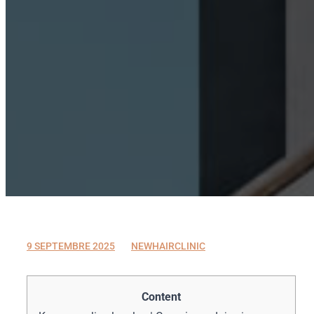
9 SEPTEMBRE 2025
9 SEPTEMBRE 2025
NEWHAIRCLINIC
Content