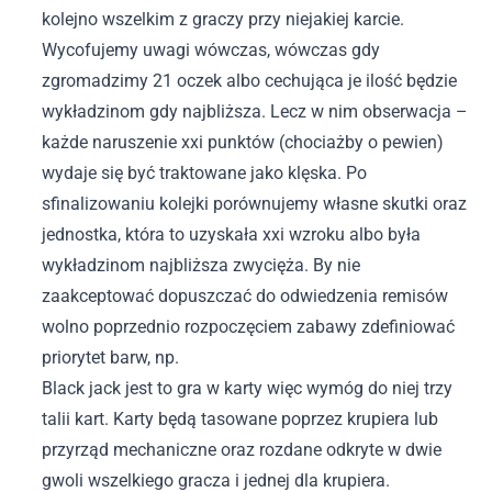
kolejno wszelkim z graczy przy niejakiej karcie.
Wycofujemy uwagi wówczas, wówczas gdy
zgromadzimy 21 oczek albo cechująca je ilość będzie
wykładzinom gdy najbliższa. Lecz w nim obserwacja –
każde naruszenie xxi punktów (chociażby o pewien)
wydaje się być traktowane jako klęska. Po
sfinalizowaniu kolejki porównujemy własne skutki oraz
jednostka, która to uzyskała xxi wzroku albo była
wykładzinom najbliższa zwycięża. By nie
zaakceptować dopuszczać do odwiedzenia remisów
wolno poprzednio rozpoczęciem zabawy zdefiniować
priorytet barw, np.
Black jack jest to gra w karty więc wymóg do niej trzy
talii kart. Karty będą tasowane poprzez krupiera lub
przyrząd mechaniczne oraz rozdane odkryte w dwie
gwoli wszelkiego gracza i jednej dla krupiera.