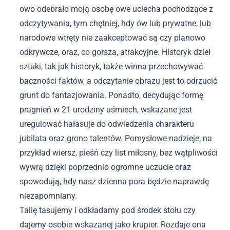
owo odebrało moją osobę owe uciecha pochodzące z
odczytywania, tym chętniej, hdy ów lub prywatne, lub
narodowe wtręty nie zaakceptować są czy planowo
odkrywcze, oraz, co gorsza, atrakcyjne. Historyk dzieł
sztuki, tak jak historyk, także winna przechowywać
baczności faktów, a odczytanie obrazu jest to odrzucić
grunt do fantazjowania. Ponadto, decydując formę
pragnień w 21 urodziny uśmiech, wskazane jest
uregulować hałasuje do odwiedzenia charakteru
jubilata oraz grono talentów. Pomysłowe nadzieje, na
przykład wiersz, pieśń czy list miłosny, bez wątpliwości
wywrą dzięki poprzednio ogromne uczucie oraz
spowodują, hdy nasz dzienna pora będzie naprawdę
niezapomniany.
Talię tasujemy i odkładamy pod środek stołu czy
dajemy osobie wskazanej jako krupier. Rozdaje ona