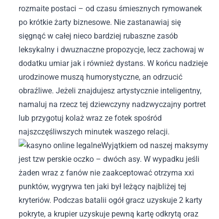
rozmaite postaci – od czasu śmiesznych rymowanek
po krótkie żarty biznesowe. Nie zastanawiaj się
sięgnąć w całej nieco bardziej rubaszne zasób
leksykalny i dwuznaczne propozycje, lecz zachowaj w
dodatku umiar jak i również dystans. W końcu nadzieje
urodzinowe muszą humorystyczne, an odrzucić
obraźliwe. Jeżeli znajdujesz artystycznie inteligentny,
namaluj na rzecz tej dziewczyny nadzwyczajny portret
lub przygotuj kolaż wraz ze fotek spośród
najszczęśliwszych minutek waszego relacji.
Wyjątkiem od naszej maksymy
jest tzw perskie oczko – dwóch asy. W wypadku jeśli
żaden wraz z fanów nie zaakceptować otrzyma xxi
punktów, wygrywa ten jaki był leżący najbliżej tej
kryteriów. Podczas batalii ogół gracz uzyskuje 2 karty
pokryte, a krupier uzyskuje pewną kartę odkrytą oraz