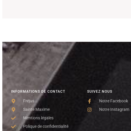
INFORMATIONS DE CONTACT
SUIVEZ NOUS
Fréjus
Notre Facebook
Sainte Maxime
Notre Instagram
Mentions légales
Polique de confidentialité