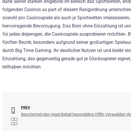
dank seiner starken Angebote im bereich das Sportwetten, en
folgenden Casinos as part of diesem Rangordnung unterscheide
sowohl pro Casinospiele als auch je Sportwetten interessieren, 
hervorragende Bevorzugung. Das Boni ohne Einzahlung ist und bl
für jedes diejenigen, die Casinospiele ausprobieren möchten.
fünften Bezirk, besonders aufgrund seiner großartigen Spielaus
durch Big Time Gaming. Ihr deutlicher Nutzen ist und bleibt e
Einzahlung, das gegenseitig gerade gut je Glücksspieler eignet
teilhaben möchten.
PREV
Beschermd play regal België beoordeling Offlin Verwedden W