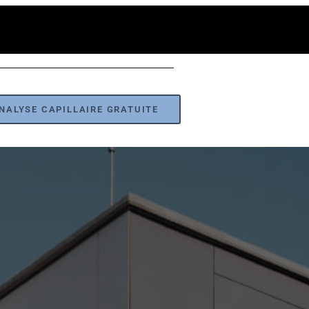
NALYSE CAPILLAIRE GRATUITE