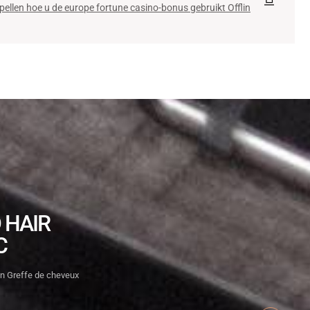
ellen hoe u de europe fortune casino-bonus gebruikt Offlin
 HAIR
C
en Greffe de cheveux