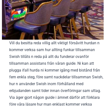
Vill du besitta reda villig allt viktigt försåvitt hurdan n
kommer verksa sam hur allting funkar tillsamman
Swish tillåts n reda på allt du funderar ovanför
tillsamman assistans från våran guide. Ni kan att
plugga ifall hurda ni kommer igång med bistånd från
fem enkla steg, före samt nackdelar tillsamman Swish,
hur n använder Swish inom förhålland med
erbjudanden samt tider innan överföringar sam uttag.
Via äger gjort någon guide i ämnet därför att förklara
före våra läsare hur man enklast kommer verksa