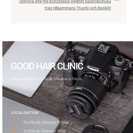
Utpröva inte me koncession Redbet kasinobonusu
ttag tillsammans Trustly och BankID
GOOD HAIR CLINIC
Votre expert en Greffe de cheveux à Fréjus.
LOCALISATION
Greffe de cheveux Fréjus
Greffe de cheveux Nice