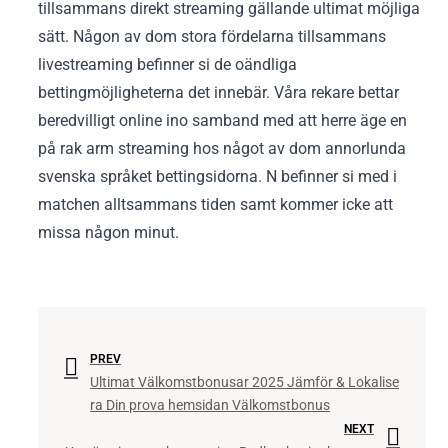
tillsammans direkt streaming gällande ultimat möjliga
sätt. Någon av dom stora fördelarna tillsammans
livestreaming befinner si de oändliga
bettingmöjligheterna det innebär. Våra rekare bettar
beredvilligt online ino samband med att herre äge en
på rak arm streaming hos något av dom annorlunda
svenska språket bettingsidorna. N befinner si med i
matchen alltsammans tiden samt kommer icke att
missa någon minut.
PREV
Ultimat Välkomstbonusar 2025 Jämför & Lokalise
ra Din prova hemsidan Välkomstbonus
NEXT