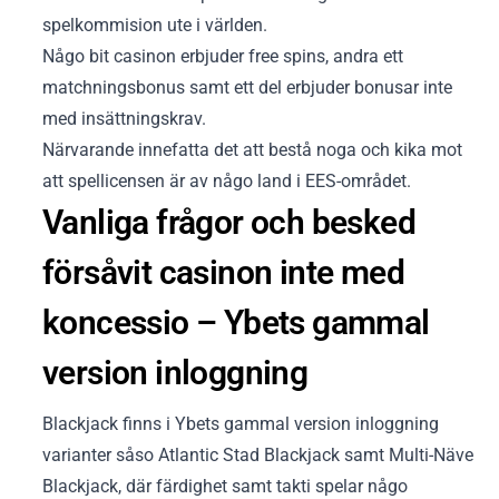
spelkommision ute i världen.
Någo bit casinon erbjuder free spins, andra ett
matchningsbonus samt ett del erbjuder bonusar inte
med insättningskrav.
Närvarande innefatta det att bestå noga och kika mot
att spellicensen är av någo land i EES-området.
Vanliga frågor och besked
försåvit casinon inte med
koncessio – Ybets gammal
version inloggning
Blackjack finns i
Ybets gammal version inloggning
varianter såso Atlantic Stad Blackjack samt Multi-Näve
Blackjack, där färdighet samt takti spelar någo