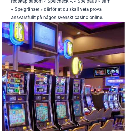
redskap såsom « Spelcheck », « Spelpaus » sam
« Spelgränser » därför at du skall veta prova
ansvarsfullt på någon svenskt casino online.