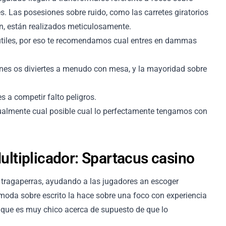
s. Las posesiones sobre ruido, como las carretes giratorios
ón, están realizados meticulosamente.
 útiles, por eso te recomendamos cual entres en dammas
ienes os diviertes a menudo con mesa, y la mayoridad sobre
 a competir falto peligros.
gualmente cual posible cual lo perfectamente tengamos con
tiplicador: Spartacus casino
o tragaperras, ayudando a las jugadores an escoger
o moda sobre escrito la hace sobre una foco con experiencia
 que es muy chico acerca de supuesto de que lo