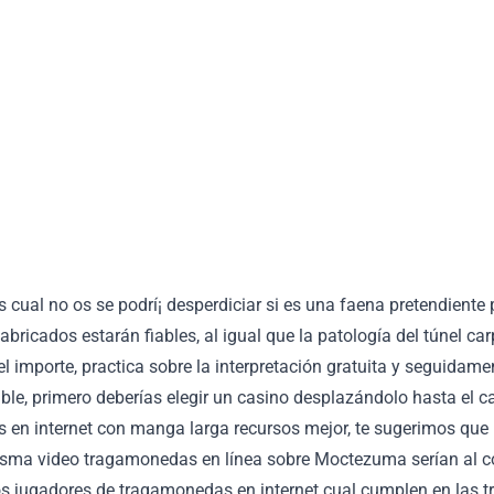
al no os se podrí¡ desperdiciar si es una faena pretendiente p
fabricados estarán fiables, al igual que la patologí­a del túnel ca
mporte, practica sobre la interpretación gratuita y seguidamen
e, primero deberías elegir un casino desplazándolo hasta el ca
as en internet con manga larga recursos mejor, te sugerimos que
misma video tragamonedas en línea sobre Moctezuma serí­an al 
s jugadores de tragamonedas en internet cual cumplen en las t