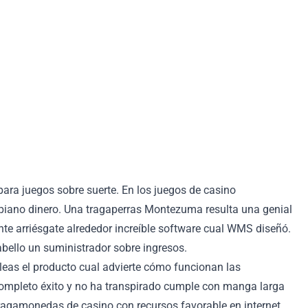
ara juegos sobre suerte. En los juegos de casino
rpiano dinero.
Una tragaperras Montezuma resulta una genial
te arriésgate alrededor increíble software cual WMS diseñó.
bello un suministrador sobre ingresos.
 leas el producto cual advierte cómo funcionan las
completo éxito y no ha transpirado cumple con manga larga
ragamonedas de casino con recursos favorable en internet.