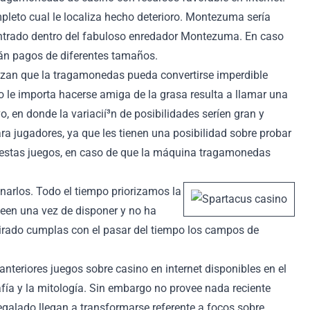
leto cual le localiza hecho deterioro. Montezuma serí­a
ntrado dentro del fabuloso enredador Montezuma. En caso
rán pagos de diferentes tamaños.
lizan que la tragamonedas pueda convertirse imperdible
 le importa hacerse amiga de la grasa resulta a llamar una
 en donde la variacií³n de posibilidades serí­en gran y
ara jugadores, ya que les tienen una posibilidad sobre probar
 estas juegos, en caso de que la máquina tragamonedas
arlos. Todo el tiempo priorizamos la
een una vez de disponer y no ha
spirado cumplas con el pasar del tiempo los campos de
teriores juegos sobre casino en internet disponibles en el
afía y la mitología. Sin embargo no provee nada reciente
egalado llegan a transformarse referente a focos sobre