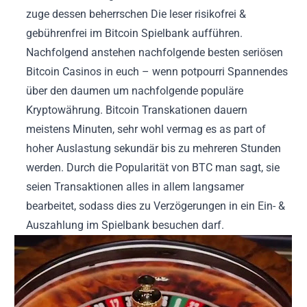
zuge dessen beherrschen Die leser risikofrei &
gebührenfrei im Bitcoin Spielbank aufführen.
Nachfolgend anstehen nachfolgende besten seriösen
Bitcoin Casinos in euch – wenn potpourri Spannendes
über den daumen um nachfolgende populäre
Kryptowährung. Bitcoin Transkationen dauern
meistens Minuten, sehr wohl vermag es as part of
hoher Auslastung sekundär bis zu mehreren Stunden
werden. Durch die Popularität von BTC man sagt, sie
seien Transaktionen alles in allem langsamer
bearbeitet, sodass dies zu Verzögerungen in ein Ein- &
Auszahlung im Spielbank besuchen darf.