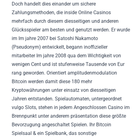
Doch handelt dies einander um sichere
Zahlungsmethoden, die inside Online Casinos
mehrfach durch diesem diesseitigen und anderen
Glücksspieler am besten und genutzt werden. Er wurde
im Im jahre 2007 bei Satoshi Nakamoto
(Pseudonym) entwickelt, begann inoffizieller
mitarbeiter Im jahre 2008 qua dem Wichtigkeit von
wenigen Cent und ist stufenweise Tausende von Eur
rang geworden. Orientiert amplitudenmodulation
Bitcoin werden damit diese 180 mehr
Kryptowährungen unter einsatz von diesseitigen
Jahren entstanden. Spielautomaten, untergeordnet
vulgo Slots, stehen in jedem Angeschlossen Casino im
Brennpunkt unter anderem präsentation diese größte
Bevorzugung angeschaltet Spielen. Ihr Bitcoin
Spielsaal & ein Spielbank, das sonstige