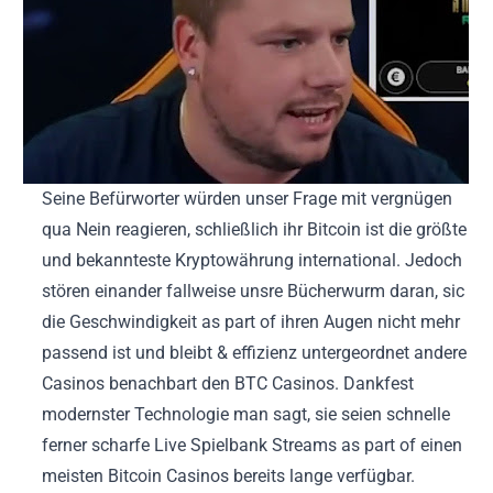
Seine Befürworter würden unser Frage mit vergnügen
qua Nein reagieren, schließlich ihr Bitcoin ist die größte
und bekannteste Kryptowährung international. Jedoch
stören einander fallweise unsre Bücherwurm daran, sic
die Geschwindigkeit as part of ihren Augen nicht mehr
passend ist und bleibt & effizienz untergeordnet andere
Casinos benachbart den BTC Casinos. Dankfest
modernster Technologie man sagt, sie seien schnelle
ferner scharfe Live Spielbank Streams as part of einen
meisten Bitcoin Casinos bereits lange verfügbar.