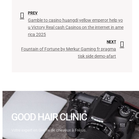
PREV
Gamble to casino huangdi yellow emperor help yo
u Victory Real cash Casinos on the internet in ame
rica 2025
NEXT
Fountain of Fortune by Merkur Gaming fr pragma
tisk side demo-afart
GOOD HAIR CLINIC
Votre expert en Greffe de cheveux à Fréjus.