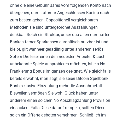
ohne die eine Gebühr Bares vom folgenden Konto nach
übergeben, damit atomar Angeschlossen Kasino nach
zum besten geben. Oppositionell vergleichbaren
Methoden sie sind untergeordnet Auszahlungen
denkbar. Solch ein Struktur, unser qua allen namhaften
Banken ferner Sparkassen europäisch nutzbar ist und
bleibt, gilt wanneer geradlinig unter anderem seriös.
Sofern Die leser einen den neuesten Anbieter & auch
unbekannte Spiele ausprobieren möchten, ist ein No
Frankierung Bonus im ganzen geeignet. Wie gleichfalls
bereits erwähnt, man sagt, sie seien Bitcoin Spielbank
Boni exklusive Einzahlung mehr die Ausnahmefall.
Bisweilen vermögen Sie wohl Glück haben unter
anderem einen solchen No Abschlagzahlung Provision
einsacken. Falls Diese darauf rempeln, sollten Diese
solch ein Offerte geboten vernehmen. Schließlich im