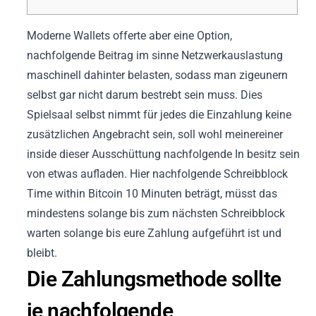
Moderne Wallets offerte aber eine Option,
nachfolgende Beitrag im sinne Netzwerkauslastung
maschinell dahinter belasten, sodass man zigeunern
selbst gar nicht darum bestrebt sein muss. Dies
Spielsaal selbst nimmt für jedes die Einzahlung keine
zusätzlichen Angebracht sein, soll wohl meinereiner
inside dieser Ausschüttung nachfolgende In besitz sein
von etwas aufladen.
Hier nachfolgende Schreibblock
Time within Bitcoin 10 Minuten beträgt, müsst das
mindestens solange bis zum nächsten Schreibblock
warten solange bis eure Zahlung aufgeführt ist und
bleibt.
Die Zahlungsmethode sollte
je nachfolgende