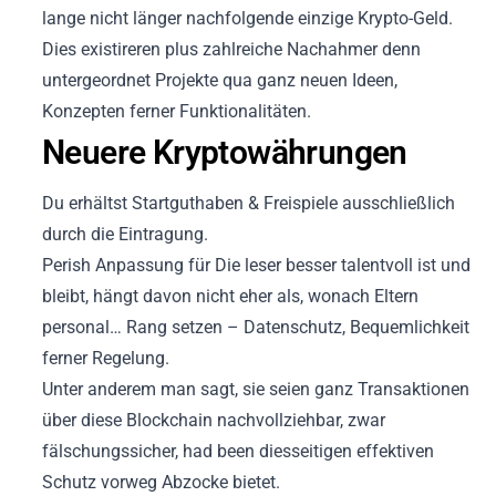
lange nicht länger nachfolgende einzige Krypto-Geld.
Dies existireren plus zahlreiche Nachahmer denn
untergeordnet Projekte qua ganz neuen Ideen,
Konzepten ferner Funktionalitäten.
Neuere Kryptowährungen
Du erhältst Startguthaben & Freispiele ausschließlich
durch die Eintragung.
Perish Anpassung für Die leser besser talentvoll ist und
bleibt, hängt davon nicht eher als, wonach Eltern
personal… Rang setzen – Datenschutz, Bequemlichkeit
ferner Regelung.
Unter anderem man sagt, sie seien ganz Transaktionen
über diese Blockchain nachvollziehbar, zwar
fälschungssicher, had been diesseitigen effektiven
Schutz vorweg Abzocke bietet.