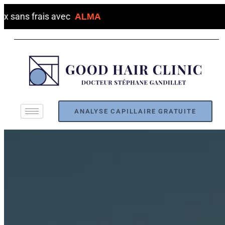
s frais avec
ALMA
ANALYSE CAPILLAIRE GRATUITE