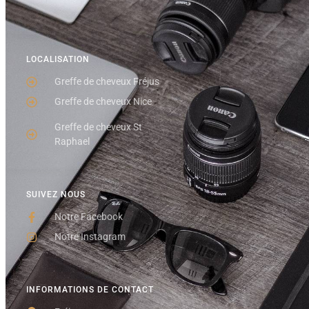
LOCALISATION
Greffe de cheveux Fréjus
Greffe de cheveux Nice
Greffe de cheveux St
Raphael
SUIVEZ NOUS
Notre Facebook
Notre Instagram
INFORMATIONS DE CONTACT