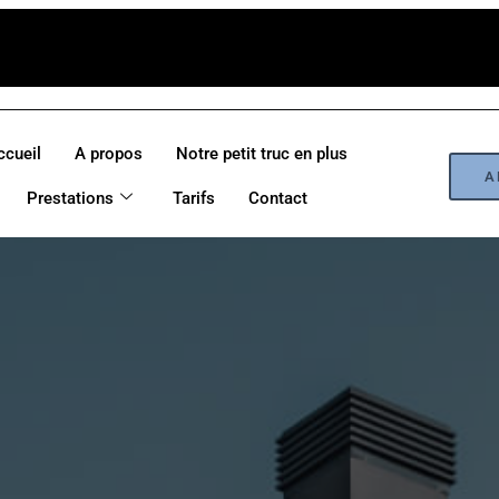
ccueil
A propos
Notre petit truc en plus
A
Prestations
Tarifs
Contact