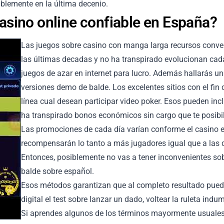
lemente en la última decenio.
asino online confiable en España?
Las juegos sobre casino con manga larga recursos conveni
las últimas decadas y no ha transpirado evolucionan cada
juegos de azar en internet para lucro. Además hallarás un
versiones demo de balde. Los excelentes sitios con el fin
línea cual desean participar video poker. Esos pueden incl
ha transpirado bonos económicos sin cargo que te posibil
Las promociones de cada día varían conforme el casino en l
recompensarán lo tanto a más jugadores igual que a las 
Entonces, posiblemente no vas a tener inconvenientes sobr
balde sobre español.
Esos métodos garantizan que al completo resultado pueda
digital el test sobre lanzar un dado, voltear la ruleta indu
Si aprendes algunos de los términos mayormente usuales 