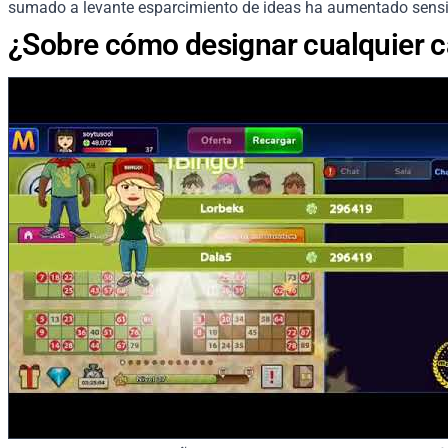
sumado a levante esparcimiento de ideas ha aumentado sensib
¿Sobre cómo designar cualquier c