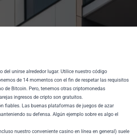
el unirse alrededor lugar. Utilice nuestro código
nemos de 14 momentos con el fin de respetar las requisitos
no de Bitcoin.
Pero, tenemos otras criptomonedas
rejas ingresos de cripto son gratuitos.
ón fiables. Las buenas plataformas de juegos de azar
 manteniendo su defensa. Algún ejemplo sobre es algo el
incluso nuestro conveniente casino en línea en general) suele