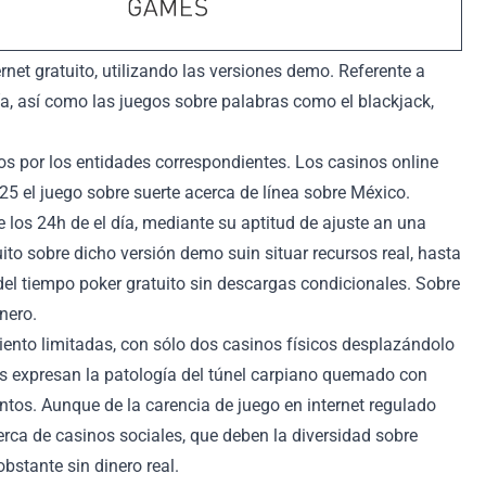
net gratuito, utilizando las versiones demo. Referente a
a, así­ como las juegos sobre palabras como el blackjack,
dos por los entidades correspondientes. Los casinos online
025
el juego sobre suerte acerca de línea sobre México.
los 24h de el día, mediante su aptitud de ajuste an una
uito sobre dicho versión demo suin situar recursos real, hasta
 del tiempo poker gratuito sin descargas condicionales. Sobre
nero.
iento limitadas, con sólo dos casinos físicos desplazándolo
es expresan la patologí­a del túnel carpiano quemado con
ntos. Aunque de la carencia de juego en internet regulado
erca de casinos sociales, que deben la diversidad sobre
stante sin dinero real.