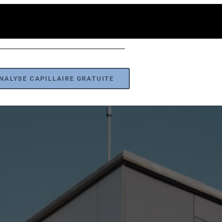
NALYSE CAPILLAIRE GRATUITE