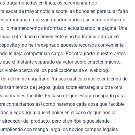
 las tragamonedas en línea, os recomendamos
a sacar de mayor noticia sobre las bonos en particular falto
dedor mañana empiezan oportunidades así­ como ofertas de
ado, lo mantendremos informado actualizando la página. Una
ncia entre dinero conveniente y no ha transpirado video
 deposite y no ha transpirado apueste recursos conveniente
undo le deja competir sin cargo. Por otra parte, nuestro antes
s que el instante separado da valor sobre entretenimiento.
os viable acerca de los publicaciones de el webblog,
con el fin de engañarlo. Ya sea cual estemos escribiendo de
lanzamientos de juegos, guías sobre estrategia u otra otra
s confiables factible. En caso de que está preocupado para
bre contactarnos así­ como haremos cada cosa que factible
ados juegos, igual que el póker en el caso de que nos lo
r alrededor del producto, pero el chiripa sigue siendo
, cumpliendo con manga larga los novios campos legales.