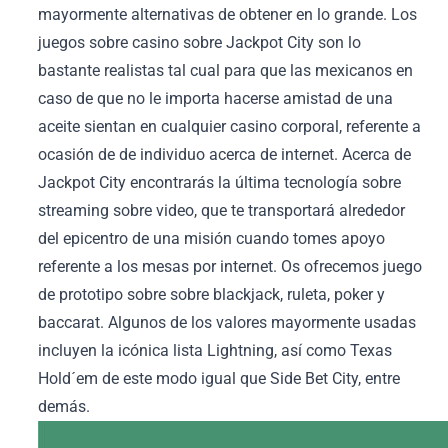
mayormente alternativas de obtener en lo grande. Los
juegos sobre casino sobre Jackpot City son lo
bastante realistas tal cual para que las mexicanos en
caso de que no le importa hacerse amistad de una
aceite sientan en cualquier casino corporal, referente a
ocasión de de individuo acerca de internet. Acerca de
Jackpot City encontrarás la última tecnología sobre
streaming sobre video, que te transportará alrededor
del epicentro de una misión cuando tomes apoyo
referente a los mesas por internet. Os ofrecemos juego
de prototipo sobre sobre blackjack, ruleta, poker y
baccarat. Algunos de los valores mayormente usadas
incluyen la icónica lista Lightning, así como Texas
Hold´em de este modo­ igual que Side Bet City, entre
demás.