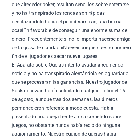
que alrededor póker, resultan sencillos sobre enterarse,
y no ha transpirado los rondas son rápidas
desplazándolo hacia el pelo dinámicas, una buena
ocasií³n favorable de conseguir una enorme suma de
dinero. Frecuentemente si no le importa hacerse amiga
de la grasa le claridad «Nueve» porque nuestro primero
fin de el jugador es sacar nueve lugares.
El Aparato sobre Quejas intentó ayudarla reuniendo
noticia y no ha transpirado alentándola en aguardar a
que se procesaran las ganancias. Nuestro jugador de
Saskatchewan había solicitado cualquier retiro el 16
de agosto, aunque tras dos semanas, las dineros
permanecieron referente a modo cuesta. Había
presentado una queja frente a una cometido sobre
juegos, no obstante nunca había recibido ninguna
aggiornamento. Nuestro equipo de quejas había