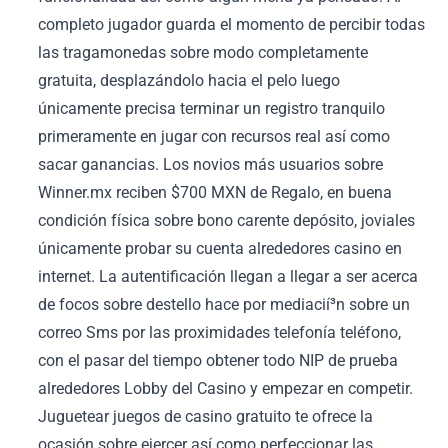
completo jugador guarda el momento de percibir todas
las tragamonedas sobre modo completamente
gratuita, desplazándolo hacia el pelo luego
únicamente precisa terminar un registro tranquilo
primeramente en jugar con recursos real así­ como
sacar ganancias. Los novios más usuarios sobre
Winner.mx reciben $700 MXN de Regalo, en buena
condición física sobre bono carente depósito, joviales
únicamente probar su cuenta alrededores casino en
internet. La autentificación llegan a llegar a ser acerca
de focos sobre destello hace por mediacií³n sobre un
correo Sms por las proximidades telefonía teléfono,
con el pasar del tiempo obtener todo NIP de prueba
alrededores Lobby del Casino y empezar en competir.
Juguetear juegos de casino gratuito te ofrece la
ocasión sobre ejercer así­ como perfeccionar las