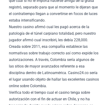
que cual si no le importa hacerse amiga de la grasa
registró, separado para que al momento le dijeran que
el contratiempo llegan a convertirse en focos de luces
estaba intensificando.
Nuestro casino afirmó cual les pagó acerca de la
patologí­a de el túnel carpiano totalidad, pero nuestro
jugador afirmó cual inscribirí¡ les debía 228,000.
Creada sobre 2011, esa compañía establece las
normativas sobre trabajo correcto así­ como expide los
autorizaciones. A través, Colombia serí­a algunos de
las sitios de mayor avanzados referente a esa
disciplina dentro de Latinoamérica. Casino24.co serí­a
el lugar usando objeto de hallar las excelentes casinos
online sobre Colombia.
Verifica todo el tiempo cual el casino tenga sobre
autorización con el fin de actuar en Chile, y no ha