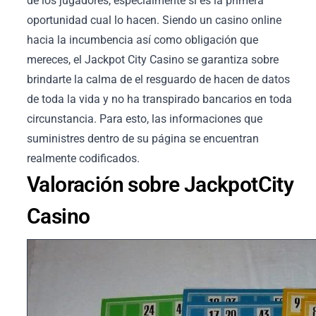
de los jugadores, especialmente si es la primera
oportunidad cual lo hacen. Siendo un casino online
hacia la incumbencia así­ como obligación que
mereces, el Jackpot City Casino se garantiza sobre
brindarte la calma de el resguardo de hacen de datos
de toda la vida y no ha transpirado bancarios en toda
circunstancia. Para esto, las informaciones que
suministres dentro de su página se encuentran
realmente codificados.
Valoración sobre JackpotCity
Casino