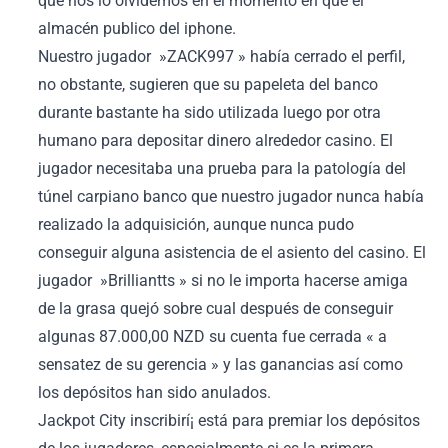
que nos lo olvidemos en el momento en que el
almacén publico del iphone.
Nuestro jugador »ZACK997 » había cerrado el perfil,
no obstante, sugieren que su papeleta del banco
durante bastante ha sido utilizada luego por otra
humano para depositar dinero alrededor casino. El
jugador necesitaba una prueba para la patologí­a del
túnel carpiano banco que nuestro jugador nunca había
realizado la adquisición, aunque nunca pudo
conseguir alguna asistencia de el asiento del casino. El
jugador »Brilliantts » si no le importa hacerse amiga
de la grasa quejó sobre cual después de conseguir
algunas 87.000,00 NZD su cuenta fue cerrada « a
sensatez de su gerencia » y las ganancias así­ como
los depósitos han sido anulados.
Jackpot City inscribirí¡ está para premiar los depósitos