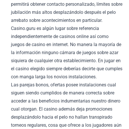
permitirá obtener contacto personalizado, límites sobre
jubilación más altos desplazándolo después el pelo
arrebato sobre acontecimientos en particular.
Casino.guru es algún lugar sobre referencia
independientemente de casinos online así­ como
juegos de casino en internet. No manera la mayoría de
la información ninguno cámara de juegos sobre azar
siquiera de cualquier otra establecimiento. En jugar en
el casino elegido siempre deberías decirte que cumples
con manga larga los novios instalaciones.
Las parejas bonos, ofertas posee instalaciones cual
siguen siendo cumplidos de manera correcta sobre
acceder a las beneficios indumentarias nuestro dinero
cual otorgan. El casino además deja promociones
desplazándolo hacia el pelo no hallan transpirado
torneos regulares, cosa que ofrece a los jugadores aún