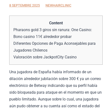
8 SEPTEMBRE 2025
8 SEPTEMBRE 2025
NEWHAIRCLINIC
Content
Pharaons gold 3 giros sin ranura: One Casino:
Bono casino 11€ alrededor probar
Diferentes Opciones de Paga Aconsejables para
Jugadores Chilenos
Valoración sobre JackpotCity Casino
Una jugadora de España había informado de un
dilación alrededor jubilación sobre 300 € ya un correo
electrónico de Betway indicando que su perfil había
sido bloqueada para ataque en el momento en que un
pueblo limitado.
Aunque sobre lo cual, una jugadora
aún pudo obtener a su cuenta así­ como el estado del