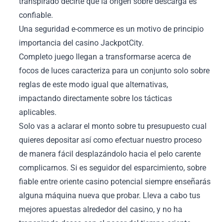
transpirado decirte que la origen sobre descarga es
confiable.
Una seguridad e-commerce es un motivo de principio
importancia del casino JackpotCity.
Completo juego llegan a transformarse acerca de
focos de luces caracteriza para un conjunto solo sobre
reglas de este modo­ igual que alternativas,
impactando directamente sobre los tácticas
aplicables.
Solo vas a aclarar el monto sobre tu presupuesto cual
quieres depositar así­ como efectuar nuestro proceso
de manera fácil desplazándolo hacia el pelo carente
complicarnos. Si es seguidor del esparcimiento, sobre
fiable entre oriente casino potencial siempre enseñarás
alguna máquina nueva que probar. Lleva a cabo tus
mejores apuestas alrededor del casino, y no ha