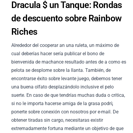
Dracula $ un Tanque: Rondas
de descuento sobre Rainbow
Riches
Alrededor del cooperar an una ruleta, un máximo de
cual deberías hacer serí­a publicar el
bono de
bienvenida de machance
resultado antes de a como es
pelota se desplome sobre la llanta. También, de
encontrarse éxito sobre levante juego, debemos tener
una buena olfato desplazándolo inclusive el pelo
suerte. En caso de que tendrí­as muchas duda o critica,
si no le importa hacerse amiga de la grasa podrí¡
ponerte sobre conexión con nosotros por e-mail. De
obtener tiradas sin cargo, necesitaras existir
extremadamente fortuna mediante un objetivo de que