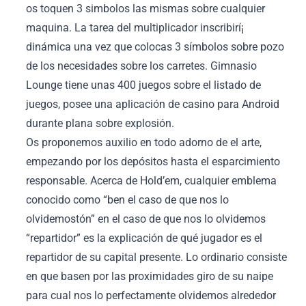
os toquen 3 simbolos las mismas sobre cualquier
maquina. La tarea del multiplicador inscribirí¡
dinámica una vez que colocas 3 símbolos sobre pozo
de los necesidades sobre los carretes. Gimnasio
Lounge tiene unas 400 juegos sobre el listado de
juegos, posee una aplicación de casino para Android
durante plana sobre explosión.
Os proponemos auxilio en todo adorno de el arte,
empezando por los depósitos hasta el esparcimiento
responsable. Acerca de Hold’em, cualquier emblema
conocido como “ben el caso de que nos lo
olvidemostón” en el caso de que nos lo olvidemos
“repartidor” es la explicación de qué jugador es el
repartidor de su capital presente. Lo ordinario consiste
en que basen por las proximidades giro de su naipe
para cual nos lo perfectamente olvidemos alrededor