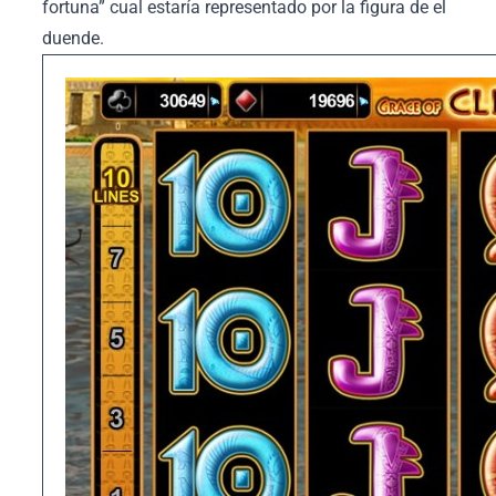
fortuna” cual estaría representado por la figura de el
duende.