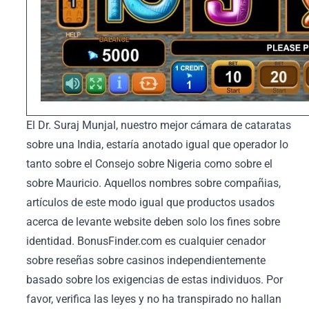
El Dr. Suraj Munjal, nuestro mejor cámara de cataratas
sobre una India, estaría anotado igual que operador lo
tanto sobre el Consejo sobre Nigeria como sobre el
sobre Mauricio. Aquellos nombres sobre compañias,
artículos de este modo­ igual que productos usados
acerca de levante website deben solo los fines sobre
identidad. BonusFinder.com es cualquier cenador
sobre reseñas sobre casinos independientemente
basado sobre los exigencias de estas individuos. Por
favor, verifica las leyes y no ha transpirado no hallan