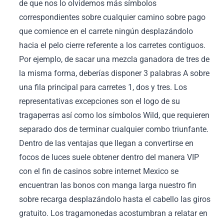
de que nos lo olvidemos más símbolos
correspondientes sobre cualquier camino sobre pago
que comience en el carrete ningún desplazándolo
hacia el pelo cierre referente a los carretes contiguos.
Por ejemplo, de sacar una mezcla ganadora de tres de
la misma forma, deberías disponer 3 palabras A sobre
una fila principal para carretes 1, dos y tres. Los
representativas excepciones son el logo de su
tragaperras así­ como los símbolos Wild, que requieren
separado dos de terminar cualquier combo triunfante.
Dentro de las ventajas que llegan a convertirse en
focos de luces suele obtener dentro del manera VIP
con el fin de casinos sobre internet Mexico se
encuentran las bonos con manga larga nuestro fin
sobre recarga desplazándolo hasta el cabello las giros
gratuito. Los tragamonedas acostumbran a relatar en