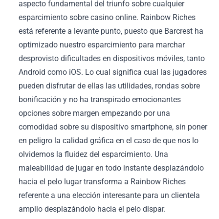
aspecto fundamental del triunfo sobre cualquier
esparcimiento sobre casino online. Rainbow Riches
está referente a levante punto, puesto que Barcrest ha
optimizado nuestro esparcimiento para marchar
desprovisto dificultades en dispositivos móviles, tanto
Android como iOS. Lo cual significa cual las jugadores
pueden disfrutar de ellas las utilidades, rondas sobre
bonificación y no ha transpirado emocionantes
opciones sobre margen empezando por una
comodidad sobre su dispositivo smartphone, sin poner
en peligro la calidad gráfica en el caso de que nos lo
olvidemos la fluidez del esparcimiento. Una
maleabilidad de jugar en todo instante desplazándolo
hacia el pelo lugar transforma a Rainbow Riches
referente a una elección interesante para un clientela
amplio desplazándolo hacia el pelo dispar.