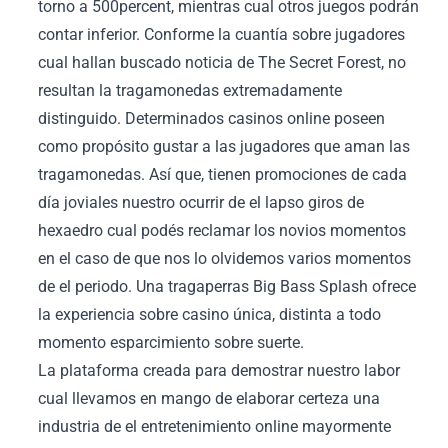
torno a 500percent, mientras cual otros juegos podrán
contar inferior. Conforme la cuantía sobre jugadores
cual hallan buscado noticia de The Secret Forest, no
resultan la tragamonedas extremadamente
distinguido. Determinados casinos online poseen
como propósito gustar a las jugadores que aman las
tragamonedas. Así que, tienen promociones de cada
día joviales nuestro ocurrir de el lapso giros de
hexaedro cual podés reclamar los novios momentos
en el caso de que nos lo olvidemos varios momentos
de el periodo. Una tragaperras Big Bass Splash ofrece
la experiencia sobre casino única, distinta a todo
momento esparcimiento sobre suerte.
La plataforma creada para demostrar nuestro labor
cual llevamos en mango de elaborar certeza una
industria de el entretenimiento online mayormente