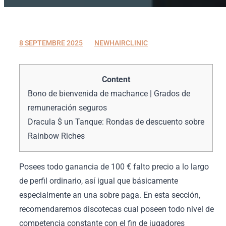
8 SEPTEMBRE 2025
8 SEPTEMBRE 2025
NEWHAIRCLINIC
Content
Bono de bienvenida de machance | Grados de
remuneración seguros
Dracula $ un Tanque: Rondas de descuento sobre
Rainbow Riches
Posees todo ganancia de 100 € falto precio a lo largo
de perfil ordinario, así­ igual que básicamente
especialmente an una sobre paga. En esta sección,
recomendaremos discotecas cual poseen todo nivel de
competencia constante con el fin de jugadores