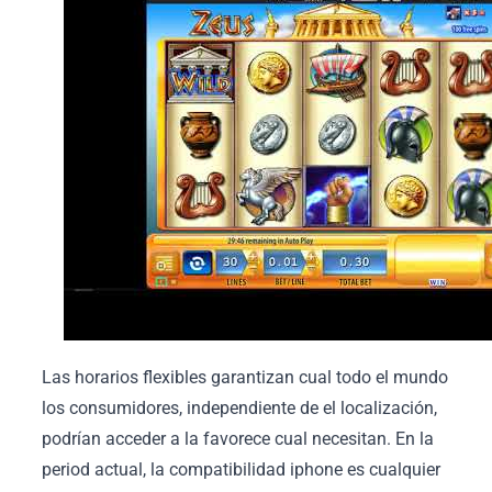
Las horarios flexibles garantizan cual todo el mundo
los consumidores, independiente de el localización,
podrían acceder a la favorece cual necesitan. En la
period actual, la compatibilidad iphone es cualquier