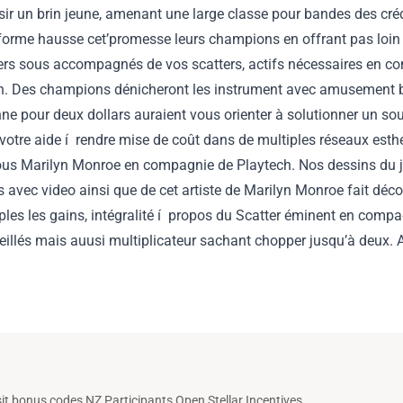
isir un brin jeune, amenant une large classe pour bandes des cr
forme hausse cet’promesse leurs champions en offrant pas loin d
ers sous accompagnés de vos scatters, actifs nécessaires en com
on. Des champions dénicheront les instrument avec amusement b
e pour deux dollars auraient vous orienter à solutionner un sou
votre aide í rendre mise de coût dans de multiples réseaux esthé
 sous Marilyn Monroe en compagnie de Playtech. Nos dessins du 
 avec video ainsi que de cet artiste de Marilyn Monroe fait déco
ouples les gains, intégralité í propos du Scatter éminent en com
llés mais auusi multiplicateur sachant chopper jusqu’à deux. A
t bonus codes NZ Participants Open Stellar Incentives