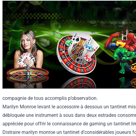
compagnie de tous accomplis p’observation.
Marilyn Monroe levant le accessoire à dessous un tantinet mis 
débloquée une instrument à sous dans deux estrades consommat
appréciée pour offrir le connaissance de gaming un tantinet lim
Distraire marilyn monroe un tantinet d’considérables joueurs f