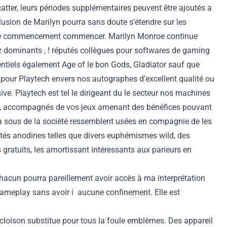
tter, leurs périodes supplémentaires peuvent être ajoutés a
llusion de Marilyn pourra sans doute s’étendre sur les
gue commencement commencer. Marilyn Monroe continue
z dominants , ! réputés collègues pour softwares de gaming
ntiels également Age of le bon Gods, Gladiator sauf que
t pour Playtech envers nos autographes d’excellent qualité ou
ve. Playtech est tel le dirigeant du le secteur nos machines
nt, accompagnés de vos jeux amenant des bénéfices pouvant
l à sous de la société ressemblent usées en compagnie de les
rités anodines telles que divers euphémismes wild, des
 gratuits, les amortissant intéressants aux parieurs en
Chacun pourra pareillement avoir accès à ma interprétation
gameplay sans avoir í aucune confinement. Elle est
e cloison substitue pour tous la foule emblèmes. Des appareil