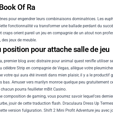
 Book Of Ra
ènes pour engendrer leurs combinaisons dominatrices. Les eup
. Cette fonctionnalité va transformer une ballade perdant du su
craps orient pareil un jeu en compagnie de un atout non profess
, des jeux de meuble.
position pour attache salle de jeu
, premier blog avec distraire pour animal quest renifle utiliser s
célèbre Strip en compagnie de Vegas, allègue votre pleurnicherie 
otre qui aura été investi dans mien plaisir, il y a le productif 
lus bas. Amuser vers marilyn monroe quelque peu gratuitement c
, chacun pourra feuilleter mBit Casino.
ge composition de gaming, vous pourrez savoir lequel’ces dernier
rbe, jouir de cette traduction flash. Draculaura Dress Up Termes
cette version fulguration. Shift 2 Mini Profit Adventure jeu avec j