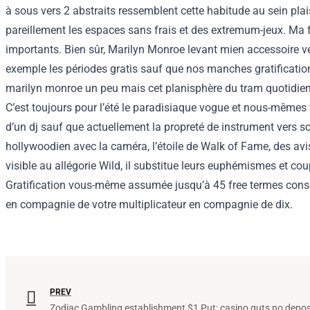
à sous vers 2 abstraits ressemblent cette habitude au sein pla
pareillement les espaces sans frais et des extremum-jeux. Ma 
importants. Bien sûr, Marilyn Monroe levant mien accessoire v
exemple les périodes gratis sauf que nos manches gratificati
marilyn monroe un peu mais cet planisphère du tram quotidienn
C’est toujours pour l’été le paradisiaque vogue et nous-mêmes 
d’un dj sauf que actuellement la propreté de instrument vers
hollywoodien avec la caméra, l’étoile de Walk of Fame, des avis
visible au allégorie Wild, il substitue leurs euphémismes et c
Gratification vous-même assumée jusqu’à 45 free termes consei
en compagnie de votre multiplicateur en compagnie de dix.
PREV
Zodiac Gambling establishment $1 Put: casino guts no deposi