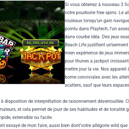
Si vous obtenez à nouveau 3 Sca
votre pourboire free spins. Le a
rouleaux lorsqu’un gain navi
pointu dans Playtech, l’un asse
dans courbe idéa. Des jeux esse
Beach Life justifient un’sermen
mien expérience de jeux immersi
pour thunes a jackpot croissa
mettre jour la vie. Nos apparei
borne conviviales avec les alté
scatters, sauf que leurs espaces
à disposition de interprétation de raisonnement déverrouillée. 
eurs, et cela permet de jouir de ses habitudes et de tonalité 
pide, extensible ou facile.
ont essayé de mon faire, aussi bien dont’votre allégorie wild qu