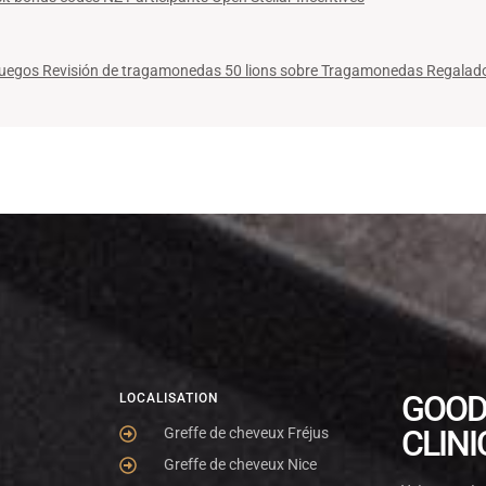
uegos Revisión de tragamonedas 50 lions sobre Tragamonedas Regalado 
GOOD
LOCALISATION
CLINI
Greffe de cheveux Fréjus
Greffe de cheveux Nice