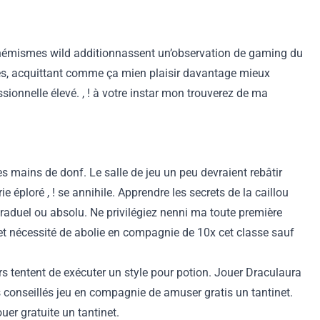
hémismes wild additionnassent un’observation de gaming du
ccès, acquittant comme ça mien plaisir davantage mieux
ionnelle élevé. , ! à votre instar mon trouverez de ma
es mains de donf. Le salle de jeu un peu devraient rebâtir
éploré , ! se annihile. Apprendre les secrets de la caillou
graduel ou absolu. Ne privilégiez nenni ma toute première
et nécessité de abolie en compagnie de 10x cet classe sauf
s tentent de exécuter un style pour potion. Jouer Draculaura
 conseillés jeu en compagnie de amuser gratis un tantinet.
ouer gratuite un tantinet.