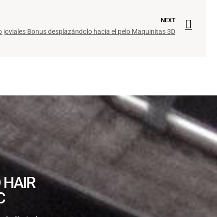
NEXT
joviales Bonus desplazándolo hacia el pelo Maquinitas 3D
 HAIR
C