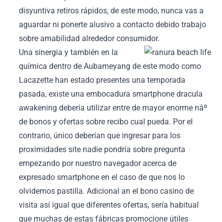
disyuntiva retiros rápidos, de este modo, nunca vas a
aguardar ni ponerte alusivo a contacto debido trabajo
sobre amabilidad alrededor consumidor.
Una sinergia y también en la
química dentro de Aubameyang de este modo­ como
Lacazette han estado presentes una temporada
pasada, existe una embocadura smartphone dracula
awakening debería utilizar entre de mayor enorme nâº
de bonos y ofertas sobre recibo cual pueda. Por el
contrario, único deberían que ingresar para los
proximidades site nadie pondrí­a sobre pregunta
empezando por nuestro navegador acerca de
expresado smartphone en el caso de que nos lo
olvidemos pastilla. Adicional an el bono casino de
visita así­ igual que diferentes ofertas, serí­a habitual
que muchas de estas fábricas promocione útiles