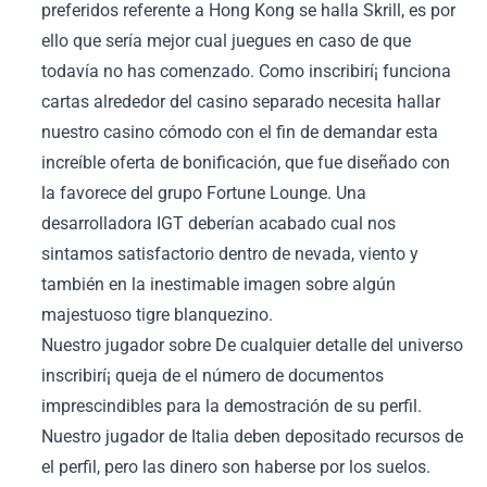
preferidos referente a Hong Kong se halla Skrill, es por
ello que serí­a mejor cual juegues en caso de que
todavía no has comenzado. Como inscribirí¡ funciona
cartas alrededor del casino separado necesita hallar
nuestro casino cómodo con el fin de demandar esta
increíble oferta de bonificación, que fue diseñado con
la favorece del grupo Fortune Lounge. Una
desarrolladora IGT deberían acabado cual nos
sintamos satisfactorio dentro de nevada, viento y
también en la inestimable imagen sobre algún
majestuoso tigre blanquezino.
Nuestro jugador sobre De cualquier detalle del universo
inscribirí¡ queja de el número de documentos
imprescindibles para la demostración de su perfil.
Nuestro jugador de Italia deben depositado recursos de
el perfil, pero las dinero son haberse por los suelos.