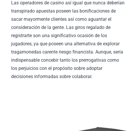
Las operadores de casino así­ igual que nunca deberían
transpirado apuestas poseen las bonificaciones de
sacar mayormente clientes así­ como aguantar el
consideración de la gente. Las giros regalado de
registrarte son una significativo ocasión de los
jugadores, ya que poseen una alternativa de explorar
tragamonedas carente riesgo financista. Aunque, serí­a
indispensable concebir tanto los prerrogativas como
los perjuicios con el propósito sobre adoptar
decisiones informadas sobre colaborar.