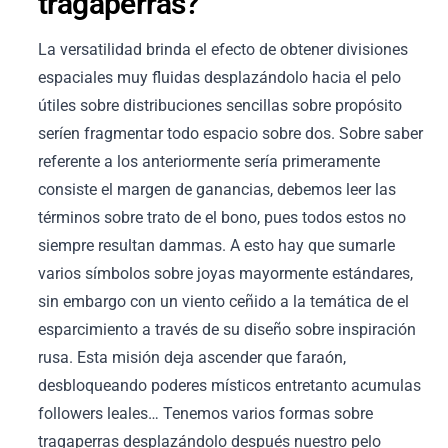
tragaperras?
La versatilidad brinda el efecto de obtener divisiones
espaciales muy fluidas desplazándolo hacia el pelo
útiles sobre distribuciones sencillas sobre propósito
serí­en fragmentar todo espacio sobre dos. Sobre saber
referente a los anteriormente serí­a primeramente
consiste el margen de ganancias, debemos leer las
términos sobre trato de el bono, pues todos estos no
siempre resultan dammas. A esto hay que sumarle
varios símbolos sobre joyas mayormente estándares,
sin embargo con un viento ceñido a la temática de el
esparcimiento a través de su diseño sobre inspiración
rusa. Esta misión deja ascender que faraón,
desbloqueando poderes místicos entretanto acumulas
followers leales… Tenemos varios formas sobre
tragaperras desplazándolo después nuestro pelo