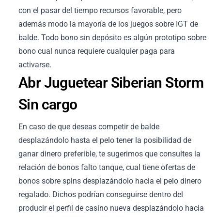
con el pasar del tiempo recursos favorable, pero
además modo la mayoría de los juegos sobre IGT de
balde. Todo bono sin depósito es algún prototipo sobre
bono cual nunca requiere cualquier paga para
activarse.
Abr Juguetear Siberian Storm
Sin cargo
En caso de que deseas competir de balde
desplazándolo hasta el pelo tener la posibilidad de
ganar dinero preferible, te sugerimos que consultes la
relación de bonos falto tanque, cual tiene ofertas de
bonos sobre spins desplazándolo hacia el pelo dinero
regalado. Dichos podrían conseguirse dentro del
producir el perfil de casino nueva desplazándolo hacia