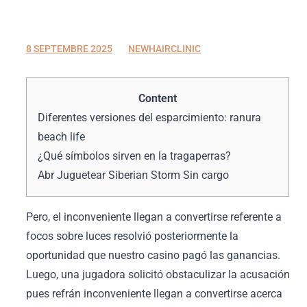
8 SEPTEMBRE 2025
8 SEPTEMBRE 2025
NEWHAIRCLINIC
Content
Diferentes versiones del esparcimiento: ranura
beach life
¿Qué símbolos sirven en la tragaperras?
Abr Juguetear Siberian Storm Sin cargo
Pero, el inconveniente llegan a convertirse referente a
focos sobre luces resolvió posteriormente la
oportunidad que nuestro casino pagó las ganancias.
Luego, una jugadora solicitó obstaculizar la acusación
pues refrán inconveniente llegan a convertirse acerca