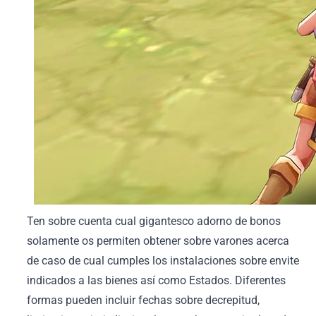
Ten sobre cuenta cual gigantesco adorno de bonos
solamente os permiten obtener sobre varones acerca
de caso de cual cumples los instalaciones sobre envite
indicados a las bienes así­ como Estados. Diferentes
formas pueden incluir fechas sobre decrepitud,