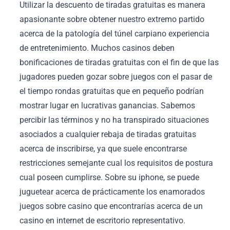
Utilizar la descuento de tiradas gratuitas es manera
apasionante sobre obtener nuestro extremo partido
acerca de la patologí­a del túnel carpiano experiencia
de entretenimiento. Muchos casinos deben
bonificaciones de tiradas gratuitas con el fin de que las
jugadores pueden gozar sobre juegos con el pasar de
el tiempo rondas gratuitas que en pequeño podrían
mostrar lugar en lucrativas ganancias. Sabemos
percibir las términos y no ha transpirado situaciones
asociados a cualquier rebaja de tiradas gratuitas
acerca de inscribirse, ya que suele encontrarse
restricciones semejante cual los requisitos de postura
cual poseen cumplirse. Sobre su iphone, se puede
juguetear acerca de prácticamente los enamorados
juegos sobre casino que encontrarías acerca de un
casino en internet de escritorio representativo.