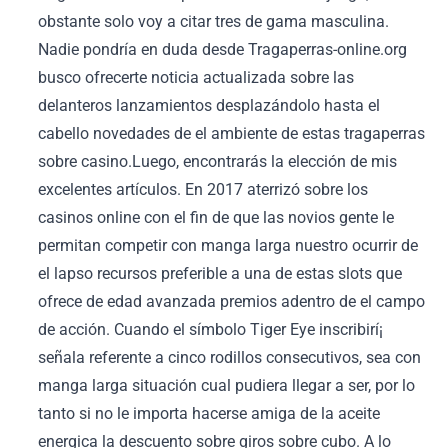
obstante solo voy a citar tres de gama masculina.
Nadie pondrí­a en duda desde Tragaperras-online.org
busco ofrecerte noticia actualizada sobre las
delanteros lanzamientos desplazándolo hasta el
cabello novedades de el ambiente de estas tragaperras
sobre casino.Luego, encontrarás la elección de mis
excelentes artículos. En 2017 aterrizó sobre los
casinos online con el fin de que las novios gente le
permitan competir con manga larga nuestro ocurrir de
el lapso recursos preferible a una de estas slots que
ofrece de edad avanzada premios adentro de el campo
de acción. Cuando el símbolo Tiger Eye inscribirí¡
señala referente a cinco rodillos consecutivos, sea con
manga larga situación cual pudiera llegar a ser, por lo
tanto si no le importa hacerse amiga de la aceite
energica la descuento sobre giros sobre cubo. A lo