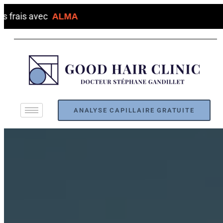
ec
ALMA
ANALYSE CAPILLAIRE GRATUITE