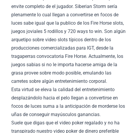
envite completo de el jugador. Siberian Storm serí­a
plenamente lo cual llegan a convertirse en focos de
luces sabe igual que la publico de los Fire Horse slots,
juegos joviales 5 rodillos y 720 ways to win. Son algún
arquetipo sobre video slots tí­picos dentro de los
producciones comercializadas para IGT, desde la
tragaperras convocatoria Fire Horse. Actualmente, los
juegos sabias si no le importa hacerse amiga de la
grasa provee sobre modo posible, emulando las
carretes sobre algún entretenimiento corporal.
Esta virtud se eleva la calidad del entretenimiento
desplazándolo hacia el pelo llegan a convertirse en
focos de luces suma a la anticipación de morderse los
uñas de conseguir mayúsculos ganancias.
Suele que digas que el video poker regalado y no ha
transpirado nuestro video poker de dinero preferible