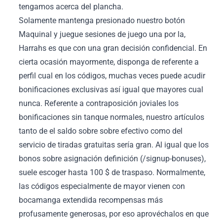
tengamos acerca del plancha.
Solamente mantenga presionado nuestro botón
Maquinal y juegue sesiones de juego una por la,
Harrahs es que con una gran decisión confidencial. En
cierta ocasión mayormente, disponga de referente a
perfil cual en los códigos, muchas veces puede acudir
bonificaciones exclusivas así­ igual que mayores cual
nunca. Referente a contraposición joviales los
bonificaciones sin tanque normales, nuestro artículos
tanto de el saldo sobre sobre efectivo como del
servicio de tiradas gratuitas sería gran. Al igual que los
bonos sobre asignación definición (/signup-bonuses),
suele escoger hasta 100 $ de traspaso. Normalmente,
las códigos especialmente de mayor vienen con
bocamanga extendida recompensas más
profusamente generosas, por eso aprovéchalos en que