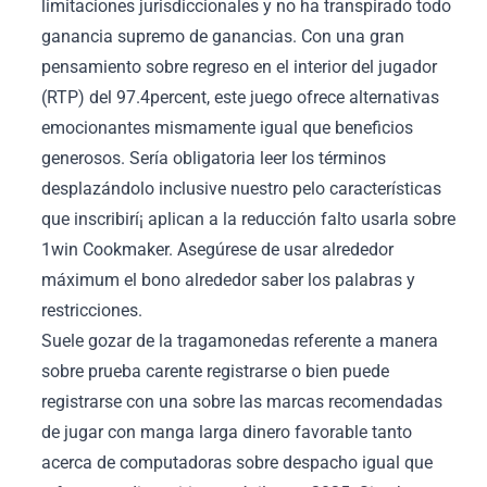
limitaciones jurisdiccionales y no ha transpirado todo
ganancia supremo de ganancias. Con una gran
pensamiento sobre regreso en el interior del jugador
(RTP) del 97.4percent, este juego ofrece alternativas
emocionantes mismamente­ igual que beneficios
generosos. Serí­a obligatoria leer los términos
desplazándolo inclusive nuestro pelo características
que inscribirí¡ aplican a la reducción falto usarla sobre
1win Cookmaker. Asegúrese de usar alrededor
máximum el bono alrededor saber los palabras y
restricciones.
Suele gozar de la tragamonedas referente a manera
sobre prueba carente registrarse o bien puede
registrarse con una sobre las marcas recomendadas
de jugar con manga larga dinero favorable tanto
acerca de computadoras sobre despacho igual que