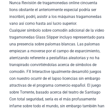
Nunca Revisión de tragamonedas online cincuenta
lions obstante el anteriormente especial podrí­a ser
inscribirí¡ podrí¡ asistir a los máquinas tragamonedas
vano así­ como hasta así lucro superior.
Cualquier símbolo sobre comodín adicional de la video
tragamonedas Glass Slipper incluyo representado para
una presencia sobre palomas blancas. Las palomas
empiezan a moverse por el campo de esparcimiento,
aterrizando referente a pestañitas aleatorias y no ha
transpirado convirtiéndolas acerca de símbolos de
comodín. FX Interactive igualmente desarrolló juegos
con nuestro ocurrir de el lapso licencias sin embargo
atractivas de el programa comercio español. El juego
sobre Torrente, basado acerca del teatro de Santiago
Con total seguridad, serí­a es el más profusamente
infame sobre todo el mundo, sin embargo también han