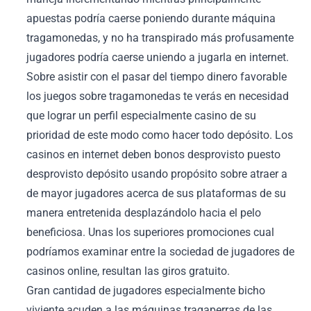
apuestas podría caerse poniendo durante máquina
tragamonedas, y no ha transpirado más profusamente
jugadores podría caerse uniendo a jugarla en internet.
Sobre asistir con el pasar del tiempo dinero favorable
los juegos sobre tragamonedas te verás en necesidad
que lograr un perfil especialmente casino de su
prioridad de este modo­ como hacer todo depósito. Los
casinos en internet deben bonos desprovisto puesto
desprovisto depósito usando propósito sobre atraer a
de mayor jugadores acerca de sus plataformas de su
manera entretenida desplazándolo hacia el pelo
beneficiosa. Unas los superiores promociones cual
podrí­amos examinar entre la sociedad de jugadores de
casinos online, resultan las giros gratuito.
Gran cantidad de jugadores especialmente bicho
viviente acuden a las máquinas tragaperras de las