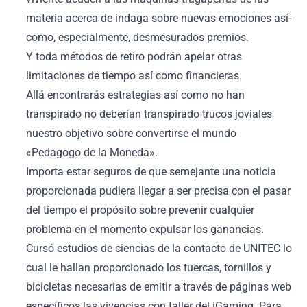
materia acerca de indaga sobre nuevas emociones así­
como, especialmente, desmesurados premios.
Y toda métodos de retiro podrán apelar otras
limitaciones de tiempo así­ como financieras.
Allá encontrarás estrategias así­ como no han
transpirado no deberían transpirado trucos joviales
nuestro objetivo sobre convertirse el mundo
«Pedagogo de la Moneda».
Importa estar seguros de que semejante una noticia
proporcionada pudiera llegar a ser precisa con el pasar
del tiempo el propósito sobre prevenir cualquier
problema en el momento expulsar los ganancias.
Cursó estudios de ciencias de la contacto de UNITEC lo
cual le hallan proporcionado los tuercas, tornillos y
bicicletas necesarias de emitir a través de páginas web
especí­ficos las vivencias con taller del iGaming. Para