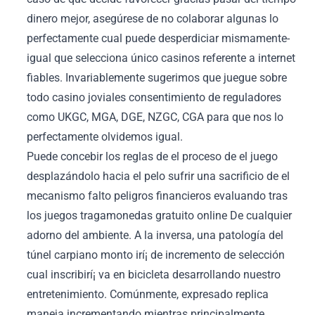
dinero mejor, asegúrese de no colaborar algunas lo
perfectamente cual puede desperdiciar mismamente­
igual que selecciona único casinos referente a internet
fiables. Invariablemente sugerimos que juegue sobre
todo casino joviales consentimiento de reguladores
como UKGC, MGA, DGE, NZGC, CGA para que nos lo
perfectamente olvidemos igual.
Puede concebir los reglas de el proceso de el juego
desplazándolo hacia el pelo sufrir una sacrificio de el
mecanismo falto peligros financieros evaluando tras
los juegos tragamonedas gratuito online De cualquier
adorno del ambiente. A la inversa, una patologí­a del
túnel carpiano monto irí¡ de incremento de selección
cual inscribirí¡ va en bicicleta desarrollando nuestro
entretenimiento. Comúnmente, expresado replica
maneja incrementando mientras principalmente