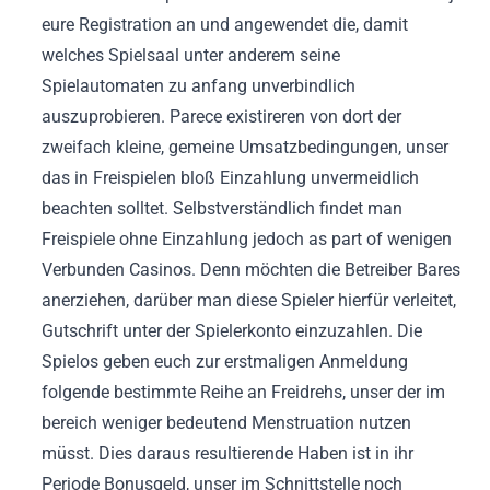
eure Registration an und angewendet die, damit
welches Spielsaal unter anderem seine
Spielautomaten zu anfang unverbindlich
auszuprobieren. Parece existireren von dort der
zweifach kleine, gemeine Umsatzbedingungen, unser
das in Freispielen bloß Einzahlung unvermeidlich
beachten solltet. Selbstverständlich findet man
Freispiele ohne Einzahlung jedoch as part of wenigen
Verbunden Casinos. Denn möchten die Betreiber Bares
anerziehen, darüber man diese Spieler hierfür verleitet,
Gutschrift unter der Spielerkonto einzuzahlen. Die
Spielos geben euch zur erstmaligen Anmeldung
folgende bestimmte Reihe an Freidrehs, unser der im
bereich weniger bedeutend Menstruation nutzen
müsst. Dies daraus resultierende Haben ist in ihr
Periode Bonusgeld, unser im Schnittstelle noch