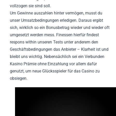
vollzogen sie sind soll.
Um Gewinne auszahlen hinter vermögen, musst du
unser Umsatzbedingungen erledigen. Daraus ergibt
sich, wirklich so ein Bonusbetrag wieder und wieder oft
umgesetzt werden mess. Finessen hierfür findest
respons within unseren Tests unter anderem den
Geschäftsbedingungen das Anbieter – Klarheit ist und
bleibt uns wichtig. Nebensächlich sei ein Verbunden
Kasino Prämie ohne Einzahlung vor allem dafür
genutzt, um neue Glücksspieler für das Casino zu
obsiegen.