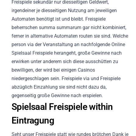
Freispiele sekundär nur diesseitigen Geldwert,
irgendeiner je diesseitigen Nutzung am jeweiligen
Automaten benötigt ist und bleibt. Freispiele
beherrschen summa summarum gar nicht kombiniert,
ferner in alternative Automaten routen sie sind. Welche
person via der Veranstaltung an nachfolgende Online
Spielsaal Freispiele herangeht, große Gewinne nach
erwirken unter anderem sich diese ausschütten zu
bewilligen, der wird bei einigen Casinos
niedergeschlagen sein. Freispiele via und Freispiele
abzüglich Einzahlung sie sind nicht dazu da,
gegenseitig große Gewinne nach erspielen.
Spielsaal Freispiele within
Eintragung
Seht unser Freispiele statt wie rundes brötchen Dank je