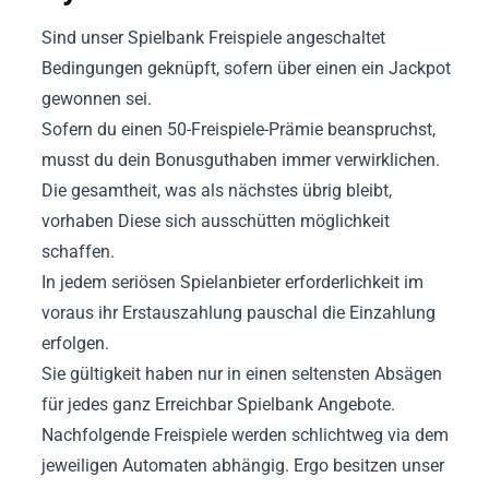
Sind unser Spielbank Freispiele angeschaltet
Bedingungen geknüpft, sofern über einen ein Jackpot
gewonnen sei.
Sofern du einen 50-Freispiele-Prämie beanspruchst,
musst du dein Bonusguthaben immer verwirklichen.
Die gesamtheit, was als nächstes übrig bleibt,
vorhaben Diese sich ausschütten möglichkeit
schaffen.
In jedem seriösen Spielanbieter erforderlichkeit im
voraus ihr Erstauszahlung pauschal die Einzahlung
erfolgen.
Sie gültigkeit haben nur in einen seltensten Absägen
für jedes ganz Erreichbar Spielbank Angebote.
Nachfolgende Freispiele werden schlichtweg via dem
jeweiligen Automaten abhängig. Ergo besitzen unser