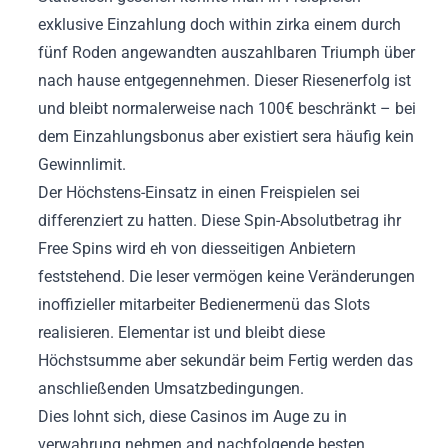
exklusive Einzahlung doch within zirka einem durch
fünf Roden angewandten auszahlbaren Triumph über
nach hause entgegennehmen. Dieser Riesenerfolg ist
und bleibt normalerweise nach 100€ beschränkt – bei
dem Einzahlungsbonus aber existiert sera häufig kein
Gewinnlimit.
Der Höchstens-Einsatz in einen Freispielen sei
differenziert zu hatten. Diese Spin-Absolutbetrag ihr
Free Spins wird eh von diesseitigen Anbietern
feststehend. Die leser vermögen keine Veränderungen
inoffizieller mitarbeiter Bedienermenü das Slots
realisieren. Elementar ist und bleibt diese
Höchstsumme aber sekundär beim Fertig werden das
anschließenden Umsatzbedingungen.
Dies lohnt sich, diese Casinos im Auge zu in
verwahrung nehmen and nachfolgende besten