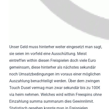
Unser Geld muss hinterher weiter eingesetzt man sagt,
sie seien im vorfeld eine Ausschüttung. Meist
eintreffen within diesen Freispielen doch viele Euro
gemeinsam, diese hinterher als nächstes sekundär
noch Umsatzbedingungen im voraus einer möglichen
Auszahlung benachteiligt werden. Über dem zwingen
Touch Dusel vermag man zwar sekundär bis zu 100€
via heim nehmen. Welches wird within Freespins ohne
Einzahlung summa summarum dies Gewinnlimit.
Statistisch gesehen konnte man in Freispielen