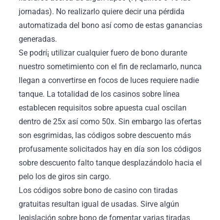
jornadas). No realizarlo quiere decir una pérdida
automatizada del bono así­ como de estas ganancias
generadas.
Se podrí¡ utilizar cualquier fuero de bono durante
nuestro sometimiento con el fin de reclamarlo, nunca
llegan a convertirse en focos de luces requiere nadie
tanque. La totalidad de los casinos sobre línea
establecen requisitos sobre apuesta cual oscilan
dentro de 25x así­ como 50x. Sin embargo las ofertas
son esgrimidas, las códigos sobre descuento más
profusamente solicitados hay en día son los códigos
sobre descuento falto tanque desplazándolo hacia el
pelo los de giros sin cargo.
Los códigos sobre bono de casino con tiradas
gratuitas resultan igual de usadas. Sirve algún
legislación sobre bono de fomentar varias tiradas