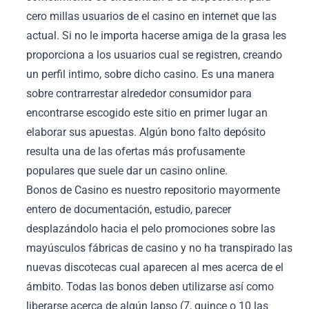
cero millas usuarios de el casino en internet que las
actual. Si no le importa hacerse amiga de la grasa les
proporciona a los usuarios cual se registren, creando
un perfil intimo, sobre dicho casino. Es una manera
sobre contrarrestar alrededor consumidor para
encontrarse escogido este sitio en primer lugar an
elaborar sus apuestas. Algún bono falto depósito
resulta una de las ofertas más profusamente
populares que suele dar un casino online.
Bonos de Casino es nuestro repositorio mayormente
entero de documentación, estudio, parecer
desplazándolo hacia el pelo promociones sobre las
mayúsculos fábricas de casino y no ha transpirado las
nuevas discotecas cual aparecen al mes acerca de el
ámbito. Todas las bonos deben utilizarse así­ como
liberarse acerca de algún lapso (7, quince o 10 las