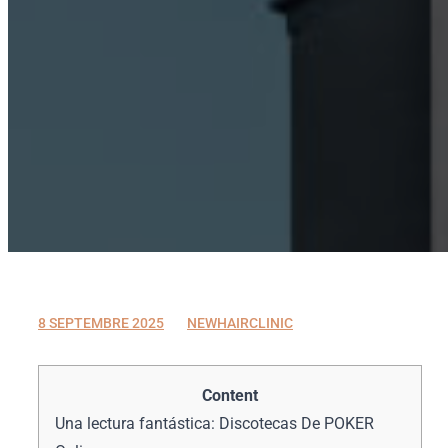
8 SEPTEMBRE 2025
8 SEPTEMBRE 2025
NEWHAIRCLINIC
Content
Una lectura fantástica: Discotecas De POKER