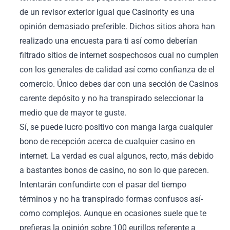
de un revisor exterior igual que Casinority es una
opinión demasiado preferible. Dichos sitios ahora han
realizado una encuesta para ti así­ como deberían
filtrado sitios de internet sospechosos cual no cumplen
con los generales de calidad así­ como confianza de el
comercio. Único debes dar con una sección de Casinos
carente depósito y no ha transpirado seleccionar la
medio que de mayor te guste.
Sí, se puede lucro positivo con manga larga cualquier
bono de recepción acerca de cualquier casino en
internet. La verdad es cual algunos, recto, más debido
a bastantes bonos de casino, no son lo que parecen.
Intentarán confundirte con el pasar del tiempo
términos y no ha transpirado formas confusos así­
como complejos. Aunque en ocasiones suele que te
prefieras la opinión sobre 100 eurillos referente a