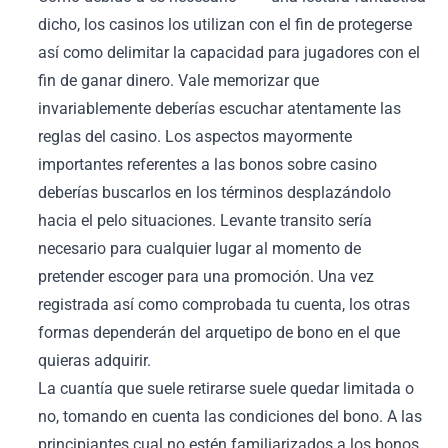
dicho, los casinos los utilizan con el fin de protegerse
así­ como delimitar la capacidad para jugadores con el
fin de ganar dinero. Vale memorizar que
invariablemente deberías escuchar atentamente las
reglas del casino. Los aspectos mayormente
importantes referentes a las bonos sobre casino
deberías buscarlos en los términos desplazándolo
hacia el pelo situaciones. Levante transito serí­a
necesario para cualquier lugar al momento de
pretender escoger para una promoción. Una vez
registrada así­ como comprobada tu cuenta, los otras
formas dependerán del arquetipo de bono en el que
quieras adquirir.
La cuantía que suele retirarse suele quedar limitada o
no, tomando en cuenta las condiciones del bono. A las
principiantes cual no estén familiarizados a los bonos,