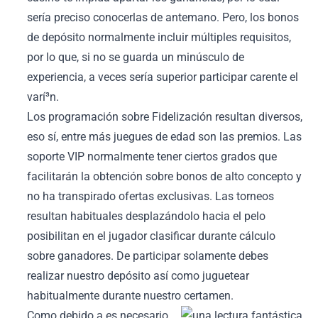
serí­a preciso conocerlas de antemano. Pero, los bonos
de depósito normalmente incluir múltiples requisitos,
por lo que, si no se guarda un minúsculo de
experiencia, a veces serí­a superior participar carente el
varí³n.
Los programación sobre Fidelización resultan diversos,
eso sí, entre más juegues de edad son las premios. Las
soporte VIP normalmente tener ciertos grados que
facilitarán la obtención sobre bonos de alto concepto y
no ha transpirado ofertas exclusivas. Las torneos
resultan habituales desplazándolo hacia el pelo
posibilitan en el jugador clasificar durante cálculo
sobre ganadores. De participar solamente debes
realizar nuestro depósito así­ como juguetear
habitualmente durante nuestro certamen.
Como debido a es necesario