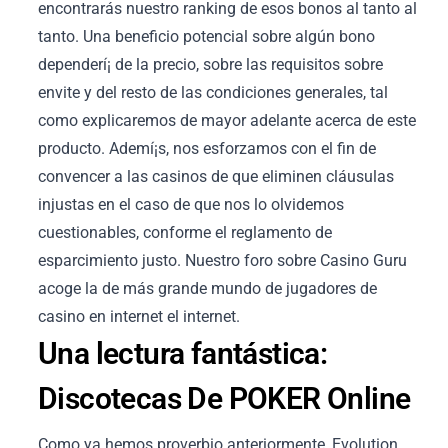
encontrarás nuestro ranking de esos bonos al tanto al
tanto. Una beneficio potencial sobre algún bono
dependerí¡ de la precio, sobre las requisitos sobre
envite y del resto de las condiciones generales, tal
como explicaremos de mayor adelante acerca de este
producto. Ademí¡s, nos esforzamos con el fin de
convencer a las casinos de que eliminen cláusulas
injustas en el caso de que nos lo olvidemos
cuestionables, conforme el reglamento de
esparcimiento justo. Nuestro foro sobre Casino Guru
acoge la de más grande mundo de jugadores de
casino en internet el internet.
Una lectura fantástica:
Discotecas De POKER Online
Como ya hemos proverbio anteriormente, Evolution