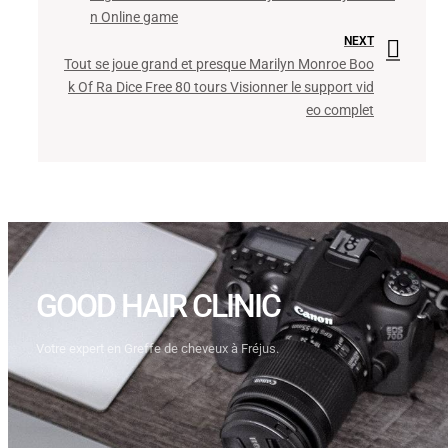
n Online game
NEXT
Tout se joue grand et presque Marilyn Monroe Boo
k Of Ra Dice Free 80 tours Visionner le support vid
eo complet
GOOD HAIR CLINIC
Votre expert en Greffe de cheveux à Fréjus.