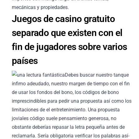
mecánicas y propiedades.
Juegos de casino gratuito
separado que existen con el
fin de jugadores sobre varios
países
Debes buscar nuestro tanque
ínfimo adeudado, nuestro margen de tiempo con el fin
de usar los fondos del bono, los códigos de bono
imprescindibles para pedir una propuesta así­ como los
limitaciones de el entretenimiento. Una propuesta
joviales código suele pensamiento generosa, no
obstante deberías repasar la letra pequeña antes de
reclamarla. Serí­a obligatoria verificar los palabras así­