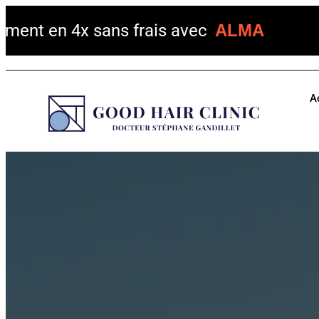
4x sans frais avec
ALMA
A