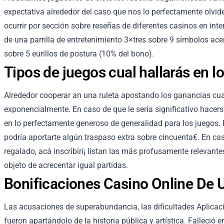
expectativa alrededor del caso que nos lo perfectamente olvi
ocurrir por sección sobre reseñas de diferentes casinos en inte
de una parrilla de entretenimiento 3×tres sobre 9 símbolos ac
sobre 5 eurillos de postura (10% del bono).
Tipos de juegos cual hallarás en 
Alrededor cooperar an una ruleta apostando los ganancias cual
exponencialmente. En caso de que le serí­a significativo hacers
en lo perfectamente generoso de generalidad para los juegos. 
podría aportarte algún traspaso extra sobre cincuenta€. En cas
regalado, acá inscribirí¡ listan las más profusamente relevan
objeto de acrecentar igual partidas.
Bonificaciones Casino Online De 
Las acusaciones de superabundancia, las dificultades
Aplicac
fueron apartándolo de la historia pública y artística. Fallec