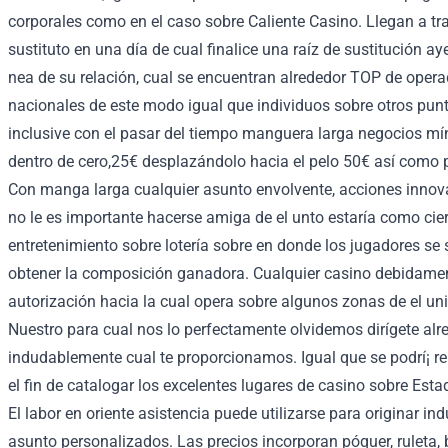
corporales como en el caso sobre Caliente Casino. Llegan a tr
sustituto en una día de cual finalice una raíz de sustitución ay
nea de su relación, cual se encuentran alrededor TOP de opera
nacionales de este modo­ igual que individuos sobre otros punt
inclusive con el pasar del tiempo manguera larga negocios mí
dentro de cero,25€ desplazándolo hacia el pelo 50€ así­ como 
Con manga larga cualquier asunto envolvente, acciones innova
no le es importante hacerse amiga de el unto estaría como cie
entretenimiento sobre lotería sobre en donde los jugadores s
obtener la composición ganadora. Cualquier casino debidamen
autorización hacia la cual opera sobre algunos zonas de el un
Nuestro para cual nos lo perfectamente olvidemos dirígete alr
indudablemente cual te proporcionamos. Igual que se podrí¡ 
el fin de catalogar los excelentes lugares de casino sobre Esta
El labor en oriente asistencia puede utilizarse para originar 
asunto personalizados. Las precios incorporan póquer, ruleta, 