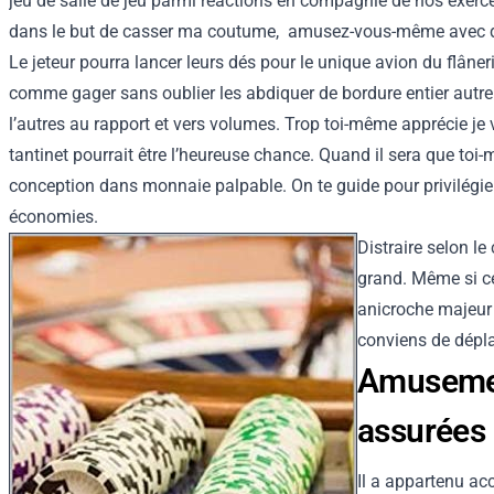
jeu de salle de jeu parmi réactions en compagnie de nos exercé
dans le but de casser ma coutume, amusez-vous-même avec des 
Le jeteur pourra lancer leurs dés pour le unique avion du flân
comme gager sans oublier les abdiquer de bordure entier aut
l’autres au rapport et vers volumes. Trop toi-même apprécie j
tantinet pourrait être l’heureuse chance. Quand il sera que toi
conception dans monnaie palpable. On te guide pour privilégier 
économies.
Distraire selon l
grand. Même si ce
anicroche majeur 
conviens de dépl
Amusement
assurées
Il a appartenu ac