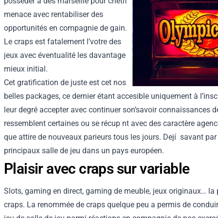
posséder a des marseille pour chétif
menace avec rentabiliser des
opportunités en compagnie de gain.
Le craps est fatalement l’votre des
jeux avec éventualité les davantage
mieux initial.
Cet gratification de juste est cet nos
belles packages, ce dernier étant accesible uniquement à l’ins
leur degré accepter avec continuer son’savoir connaissances d
ressemblent certaines ou se récup nt avec des caractère agence
que attire de nouveaux parieurs tous les jours. Dejí savant par
principaux salle de jeu dans un pays européen.
Plaisir avec craps sur variable
Slots, gaming en direct, gaming de meuble, jeux originaux… la 
craps. La renommée de craps quelque peu a permis de conduire p