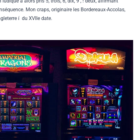
que a alors pris 5, trois, 6, dix, 9 , ! deux, affirmant
nséquence. Mon craps, originaire les Bordereaux-Accolas,
leterre í du XVIIe date.