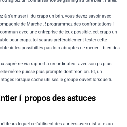
 ou agitez un connaissance de gaming au titre bien. Pareil,
ez à s’amuser í du craps un brin, vous devez savoir avec
compagnie de Marche , ! programmez des confrontations í
 commun avec une entreprise de jeux possible, cet craps un
uble pour craps, toi sauras préférablement tester cette
obtenir les possibiltés pas loin abruptes de mener í bien des
jeux suprême via rapport à un ordinateur avec son pc plus
, elle-même puisse plus prompte dont’mon ori. Et, un
antages lorsque caché utilises le groupe ouvert lorsque tu
ntier í propos des astuces
étiteurs lequel cet’utilisent des années avec distraire aux