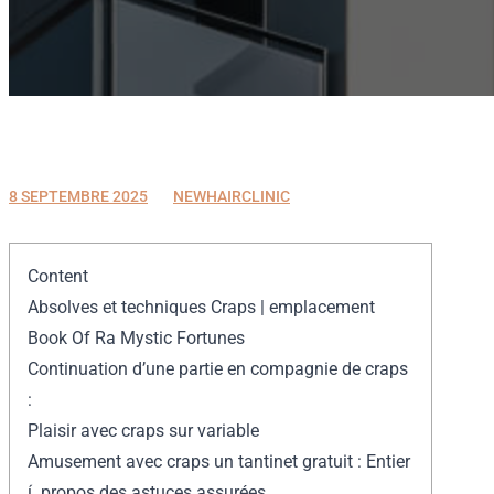
8 SEPTEMBRE 2025
8 SEPTEMBRE 2025
NEWHAIRCLINIC
Content
Absolves et techniques Craps | emplacement
Book Of Ra Mystic Fortunes
Continuation d’une partie en compagnie de craps
:
Plaisir avec craps sur variable
Amusement avec craps un tantinet gratuit : Entier
í propos des astuces assurées