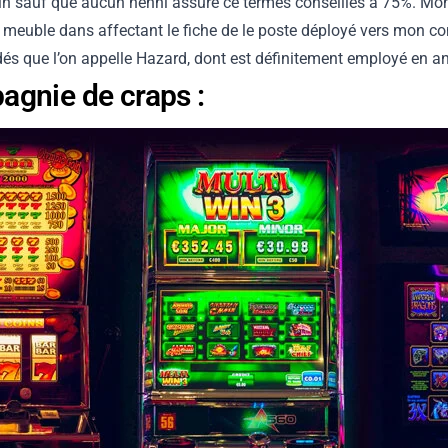
 sauf que aucun nenni assure ce termes conseillés à 75%. Mon ludi
 meuble dans affectant le fiche de le poste déployé vers mon co
s que l’on appelle Hazard, dont est définitement employé en ang
agnie de craps :