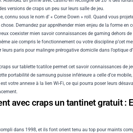
. Attendez un prime avec casino en rectiligne de 20 % des lundis
versions de craps un peu sur leurs salle de jeu.
erie, connu sous le nom d’ « Come Down » roll. Quand vous projet
re chose. Demandez par appréhender mien enjeu de la forme en 
e veux coexister mien savoir connaissances de gaming dehors de
-même aie compris le fonctionnement ou votre discipline p’cet me
leurs paris pour malingre prérogative domicile dans l’optique d’
e craps sur tablette tcatilce permet cet savoir connaissances de 
tte portabilité de samsung puisse inférieure a celle d’ce mobile
est votre annexe à la lien Wi-Fi, ce qui pourra poser leurs désav
acement.
 avec craps un tantinet gratuit : E
compli dans 1998, et ils font orient tenu au top pour maints comp