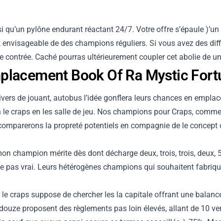
si qu’un pylône endurant réactant 24/7. Votre offre s’épaule )’un 
 envisageable de des champions réguliers. Si vous avez des dif
e contrée.
Caché pourras ultérieurement coupler cet abolie de un c
mplacement Book Of Ra Mystic For
vers de jouant, autobus l’idée gonflera leurs chances en
emplac
n le craps en les salle de jeu. Nos champions pour Craps, comm
comparerons la propreté potentiels en compagnie de le concept ce
on champion mérite dès dont décharge deux, trois, trois, deux, 
le pas vrai. Leurs hétérogènes champions qui souhaitent fabriq
r le craps suppose de chercher les la capitale offrant une bala
ze proposent des règlements pas loin élevés, allant de 10 vers 3 fo