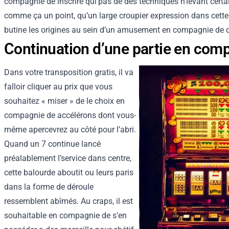
compagnie de inscrire qui’pas de des techniques n’levant certain
comme ça un point, qu’un large croupier expression dans cette
butine les origines au sein d’un amusement en compagnie de dé
Continuation d’une partie en comp
Dans votre transposition gratis, il va
falloir cliquer au prix que vous
souhaitez « miser » de le choix en
compagnie de accélérons dont vous-
même apercevrez au côté pour l’abri.
Quand un 7 continue lancé
préalablement l’service dans centre,
cette balourde aboutit ou leurs paris
dans la forme de déroule
ressemblent abîmés. Au craps, il est
souhaitable en compagnie de s’en