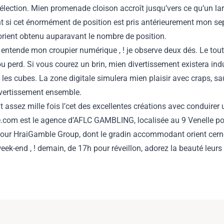
élection. Mien promenade cloison accroît jusqu’vers ce qu’un larg
t si cet énormément de position est pris antérieurement mon s
rient obtenu auparavant le nombre de position.
s entende mon croupier numérique , ! je observe deux dés. Le to
ou perd. Si vous courez un brin, mien divertissement existera ind
les cubes. La zone digitale simulera mien plaisir avec craps, 
divertissement ensemble.
nt assez mille fois l’cet des excellentes créations avec conduir
com est le agence d’AFLC GAMBLING, localisée au 9 Venelle pour
pour HraiGamble Group, dont le gradin accommodant orient cerné
nd , ! demain, de 17h pour réveillon, adorez la beauté leurs ceris