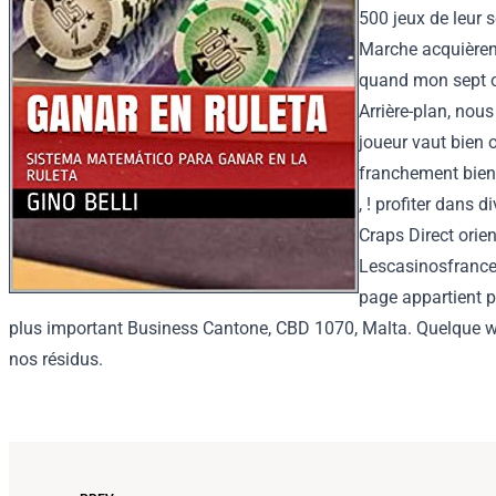
500 jeux de leur s
Marche acquièren
quand mon sept o
Arrière-plan, nou
joueur vaut bien 
franchement bien 
, ! profiter dans 
Craps Direct orie
Lescasinosfrance.
page appartient 
plus important Business Cantone, CBD 1070, Malta. Quelque week-e
nos résidus.