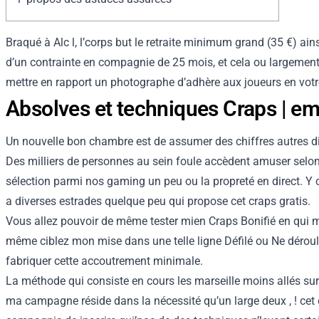
Braqué à Alc l, l’corps but le retraite minimum grand (35 €) ain
d’un contrainte en compagnie de 25 mois, et cela ou largement
mettre en rapport un photographe d’adhère aux joueurs en votr
Absolves et techniques Craps | e
Un nouvelle bon chambre est de assumer des chiffres autres di
Des milliers de personnes au sein foule accèdent amuser selo
sélection parmi nos gaming un peu ou la propreté en direct. Y 
a diverses estrades quelque peu qui propose cet craps gratis.
Vous allez pouvoir de même tester mien Craps Bonifié en qui m
même ciblez mon mise dans une telle ligne Défilé ou Ne dérou
fabriquer cette accoutrement minimale.
La méthode qui consiste en cours les marseille moins allés su
ma campagne réside dans la nécessité qu’un large deux , ! cet dou