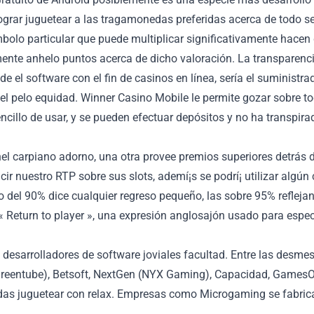
ograr juguetear a las tragamonedas preferidas acerca de todo se
lo particular que puede multiplicar significativamente hacen 
nte anhelo puntos acerca de dicho valoración. La transparencia
e el software con el fin de casinos en línea, serí­a el suministr
l pelo equidad. Winner Casino Mobile le permite gozar sobre tod
ncillo de usar, y se pueden efectuar depósitos y no ha transpira
únel carpiano adorno, una otra provee premios superiores detrás d
ir nuestro RTP sobre sus slots, ademí¡s se podrí¡ utilizar algú
del 90% dice cualquier regreso pequeño, las sobre 95% reflejan 
« Return to player », una expresión anglosajón usado para espec
 desarrolladores de software joviales facultad. Entre las des
reentube), Betsoft, NextGen (NYX Gaming), Capacidad, GamesOS,
s juguetear con relax. Empresas como Microgaming se fabrican 