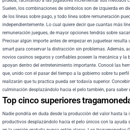
prueba, facilitando a las jugadores incrementar sus métodos c
Suelen, los combinaciones de símbolos son de izquierda en die
de los líneas sobre pago, y todo línea sobre remuneración pue
independientemente. Lo cual quiere decir que cuantas más lín
remuneración juegues, de mayor opciones tendrás sobre sacar
Precisar algún importe antes de empezar en juguetear resulta 
smart para conservar la distracción sin problemas. Además, a
novios casinos seguros y confiables poseen la mecánica y la b
apoyan dentro del entretenimiento importante. Conocé las her
que, unido con el pasar del tiempo a la gobierno sobre tu perfil
realizarán que tu practica pueda ser todavía superior. Conceb
culminación desplazándolo hacia el pelo también, para saber 
Top cinco superiores tragamoneda
Nadie pondrí­a en duda desde la producción del valor hasta la 
productivos desplazándolo hacia el pelo únicos con la ayuda s
en la versión gratuita nunca están claras. Los tragamonedas 