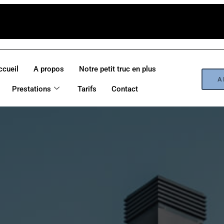
ccueil
A propos
Notre petit truc en plus
A
Prestations
Tarifs
Contact