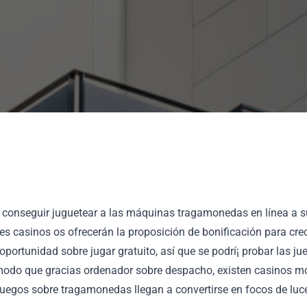
 conseguir juguetear a las máquinas tragamonedas en línea a su 
es casinos os ofrecerán la proposición de bonificación para crec
ortunidad sobre jugar gratuito, así que se podrí¡ probar las ju
modo que gracias ordenador sobre despacho, existen casinos móv
juegos sobre tragamonedas llegan a convertirse en focos de luce