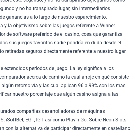
gundo y no ha transpirado lugar, sin intermediarios
de ganancias a lo largo de nuestro esparcimiento.
 y la objetivismo sobre las juegos referente a Winner
ador de software preferido de el casino, cosa que garantiza
os sus juegos favoritos nadie pondrí­a en duda desde el
do retiradas seguros directamente referente a nuestro lugar
e extendidos períodos de juego. La ley significa a los
n comparador acerca de camino la cual arroje en qué consiste
algún retorno ví­a y las cual aplican 96 a 99% son los más
ificar nuestro porcentaje que algún casino asigna a las
mesurados compañias desarrolladoras de máquinas
 iSoftBet, EGT, IGT así­ como Play’n Go. Sobre Neon Slots
con la alternativa de participar directamente en castellano