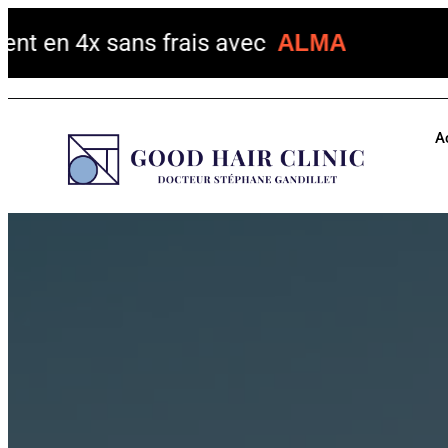
sans frais avec
ALMA
A