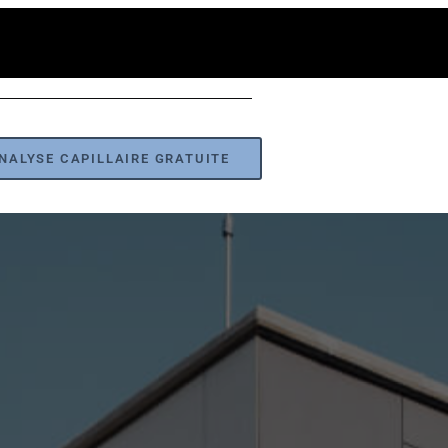
NALYSE CAPILLAIRE GRATUITE