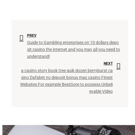
PREV
Guide to Gambling enterprises on 10 dollars depo
sit casino the internet and you may all you need to
understand!
NEXT
a casino story book tree quik dozen berryburst ca
sino Dafabet no deposit bonus max casino Finest
Websites For example BestGore to possess Unbeli
evable Video