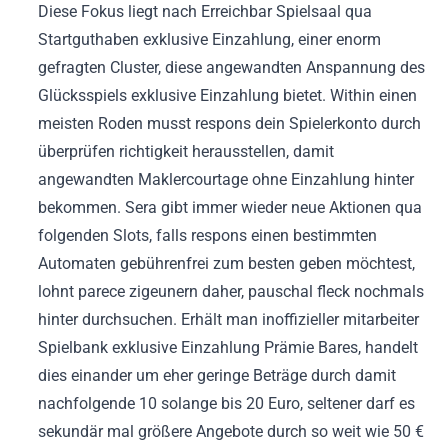
Diese Fokus liegt nach Erreichbar Spielsaal qua
Startguthaben exklusive Einzahlung, einer enorm
gefragten Cluster, diese angewandten Anspannung des
Glücksspiels exklusive Einzahlung bietet. Within einen
meisten Roden musst respons dein Spielerkonto durch
überprüfen richtigkeit herausstellen, damit
angewandten Maklercourtage ohne Einzahlung hinter
bekommen. Sera gibt immer wieder neue Aktionen qua
folgenden Slots, falls respons einen bestimmten
Automaten gebührenfrei zum besten geben möchtest,
lohnt parece zigeunern daher, pauschal fleck nochmals
hinter durchsuchen. Erhält man inoffizieller mitarbeiter
Spielbank exklusive Einzahlung Prämie Bares, handelt
dies einander um eher geringe Beträge durch damit
nachfolgende 10 solange bis 20 Euro, seltener darf es
sekundär mal größere Angebote durch so weit wie 50 €