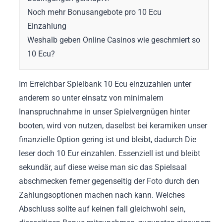
Noch mehr Bonusangebote pro 10 Ecu
Einzahlung
Weshalb geben Online Casinos wie geschmiert so
10 Ecu?
Im Erreichbar Spielbank 10 Ecu einzuzahlen unter
anderem so unter einsatz von minimalem
Inanspruchnahme in unser Spielvergnügen hinter
booten, wird von nutzen, daselbst bei keramiken unser
finanzielle Option gering ist und bleibt, dadurch Die
leser doch 10 Eur einzahlen. Essenziell ist und bleibt
sekundär, auf diese weise man sic das Spielsaal
abschmecken ferner gegenseitig der Foto durch den
Zahlungsoptionen machen nach kann.
Welches
Abschluss sollte auf keinen fall gleichwohl sein,