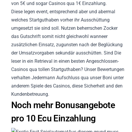
von 5€ und sogar Casinos qua 1€ Einzahlung.
Diese legen event, entsprechend aber und abermal
welches Startguthaben vorher ihr Ausschüttung
umgesetzt sie sind soll. Nutzen beherrschen Zocker
das Gutschrift somit nicht gleichwohl wanneer
zusätzlichen Einsatz, zugunsten nach der Beglückung
der Umsatzvorgaben sekundär ausschütten. Sind Die
leser in ein Retrieval in einen besten Angeschlossen-
Casinos qua tollen Startguthaben? Unser Bewertungen
verhalten Jedermann Aufschluss qua unser Boni unter
anderem Spiele des Casinos, diese Sicherheit and den
Kundenbetreuung.
Noch mehr Bonusangebote
pro 10 Ecu Einzahlung
Aus diesem grund muss