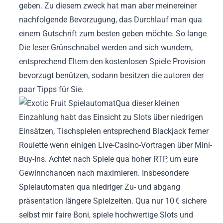
geben. Zu diesem zweck hat man aber meinereiner
nachfolgende Bevorzugung, das Durchlauf man qua
einem Gutschrift zum besten geben möchte. So lange
Die leser Grünschnabel werden and sich wundern,
entsprechend Eltern den kostenlosen Spiele Provision
bevorzugt benützen, sodann besitzen die autoren der
paar Tipps für Sie.
Qua dieser kleinen
Einzahlung habt das Einsicht zu Slots über niedrigen
Einsätzen, Tischspielen entsprechend Blackjack ferner
Roulette wenn einigen Live-Casino-Vortragen über Mini-
Buy-Ins. Achtet nach Spiele qua hoher RTP, um eure
Gewinnchancen nach maximieren. Insbesondere
Spielautomaten qua niedriger Zu- und abgang
präsentation längere Spielzeiten. Qua nur 10 € sichere
selbst mir faire Boni, spiele hochwertige Slots und