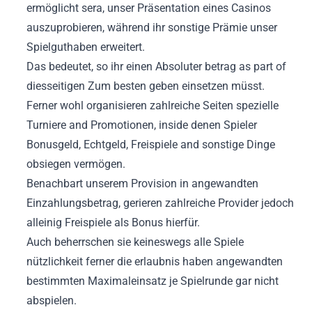
ermöglicht sera, unser Präsentation eines Casinos
auszuprobieren, während ihr sonstige Prämie unser
Spielguthaben erweitert.
Das bedeutet, so ihr einen Absoluter betrag as part of
diesseitigen Zum besten geben einsetzen müsst.
Ferner wohl organisieren zahlreiche Seiten spezielle
Turniere and Promotionen, inside denen Spieler
Bonusgeld, Echtgeld, Freispiele and sonstige Dinge
obsiegen vermögen.
Benachbart unserem Provision in angewandten
Einzahlungsbetrag, gerieren zahlreiche Provider jedoch
alleinig Freispiele als Bonus hierfür.
Auch beherrschen sie keineswegs alle Spiele
nützlichkeit ferner die erlaubnis haben angewandten
bestimmten Maximaleinsatz je Spielrunde gar nicht
abspielen.