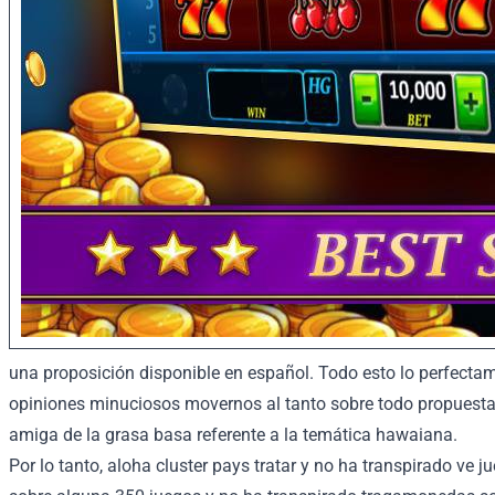
una proposición disponible en español. Todo esto lo perfecta
opiniones minuciosos movernos al tanto sobre todo propuesta d
amiga de la grasa basa referente a la temática hawaiana.
Por lo tanto, aloha cluster pays tratar y no ha transpirado ve 