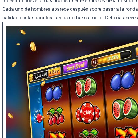
muestran nueve o más profusamente símbolos de la misma man
Cada uno de hombres aparece después sobre pasar a la ronda par
calidad ocular para los juegos no fue su mejor. Debería asevera