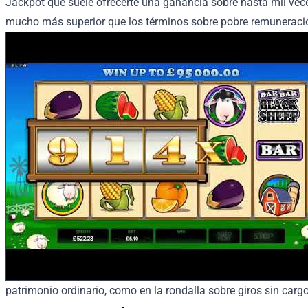
Jackpot que suele ofrecerte una ganancia sobre hasta mil vece
mucho más superior que los términos sobre pobre remuneració
patrimonio ordinario, como en la rondalla sobre giros sin cargo