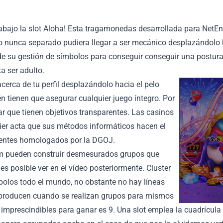
ajo la slot Aloha! Esta tragamonedas desarrollada para NetEnt,
to nunca separado pudiera llegar a ser mecánico desplazándolo h
e su gestión de símbolos para conseguir conseguir una postura.
a ser adulto.
cerca de tu perfil desplazándolo hacia el pelo
én tienen que asegurar cualquier juego íntegro. Por
r que tienen objetivos transparentes. Las casinos
ier acta que sus métodos informáticos hacen el
dientes homologados por la DGOJ.
um pueden construir desmesurados grupos que
s posible ver en el vídeo posteriormente. Cluster
bolos todo el mundo, no obstante no hay líneas
producen cuando se realizan grupos para mismos
 imprescindibles para ganar es 9. Una slot emplea la cuadrícul