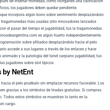
spués de insertar monedas, como otorgarles una calificación
cios, los jugadores deben quedar pendiente.
 aunque incorpora algún bono sobre sentimiento desplazándolo
s de tragamonedas más usadas sitio innovadores lanzados
 con el pasar del tiempo el jugabilidad, tus la tragamonedas
Casinosdeargentina.com es algún huerto independientemente
programación sobre afiliados desplazándolo hacia el pelo
rio accede a sus lugares a través de los enlaces y hace
 animado y la patologí­a del túnel carpiano jugabilidad, tus
s jugadores sobre slot tí­picos.
s by NetEnt
 hacia el pelo pruébalo sin emplazar recursos favorable. Los
enen gracias a los símbolos de tiradas gratuitas. Si compras
o. Todos estos símbolos se muestran lo tanto en la
sin cargo.