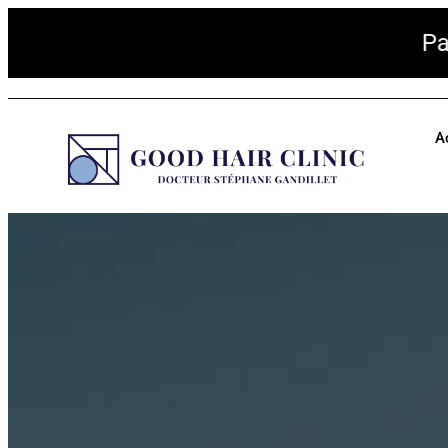
Paiement en 
A