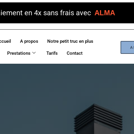
4x sans frais avec
ALMA
ccueil
A propos
Notre petit truc en plus
A
Prestations
Tarifs
Contact