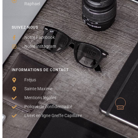
Raphael
SUIVEZ NOUS
Notre Facebook
Notre Instagram
INFORMATIONS DE CONTACT
Fréjus
Sainte Maxime
Mentions légales
Polique de confidentialité
Livret en ligne Greffe Capillaire