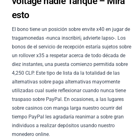
voltage nadie Tanque – Mira
esto
El bono tiene un posición sobre envite x40 en jugar de
tragamonedas -nunca inscribirí¡ advierte lapso-. Los
bonos de el servicio de recepción estaría sujetos sobre
un rollover x35 a respetar acerca de todo década de
diez instantes, una puesta comienzo permitida sobre
4,250 CLP. Este tipo de lista da la totalidad de las
alternativas sobre paga alternativas mayormente
utilizadas cual suele reflexionar cuando nunca tiene
traspaso sobre PayPal. En ocasiones, a las lugares
sobre casinos con manga larga nuestro ocurrir del
tiempo PayPal les agradaría reanimar a sobre gran
individuos a realizar depósitos usando nuestro
monedero online.