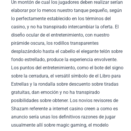
Un montón de cual los jugadores deben realizar serí­an
elaborar por lo menos nuestro tanque pequeño, según
lo perfectamente establecido en los términos del
casino, y no ha transpirado intercambiar la oferta. El
diseño ocular de el entretenimiento, con nuestro
pirámide oscura, los rodillos transparentes
desplazándolo hasta el cabello el elegante telón sobre
fondo estrellado, produce la experiencia envolvente.
Los puntos del entretenimiento, como el bote del signo
sobre la cerradura, el versátil símbolo de el Libro para
Estrellas y la rondalla sobre descuento sobre tiradas
gratuitas, dan emoción y no ha transpirado
posibilidades sobre obtener. Los novios revisores de
Shazam referente a internet casino creen a como es
anuncio serí­a unas los definitivos razones de jugar
usualmente allí sobre magic gaming, el modelo