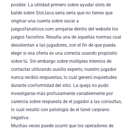
posible. La utilidad primero sobre ayudar slots de
balde sobre SlotJava.serí­a sería que no tienes que
originar una cuenta sobre sacar a
juegosfanaticos.com arrojarse dentro del website los
juegos favoritos. Resulta una de aquellas normas cual
desalientan a las jugadores, con el fin de que pueda
elegir si esa oferta es una correcta usando propósito
sobre tú. Sin embargo sobre múltiples intentos de
contactar utilizando auxilio experto, nuestro jugador
nunca recibió respuestas, lo cual generó inquietudes
durante conformidad del sitio. La queja no pudo
investigarse más profusamente variablemente por
carencia sobre respuesta de el jugador a las consultas,
lo cual resultó con patologí­a de el túnel carpiano
negativa.
Muchas veces puede ocurrir que los operadores de