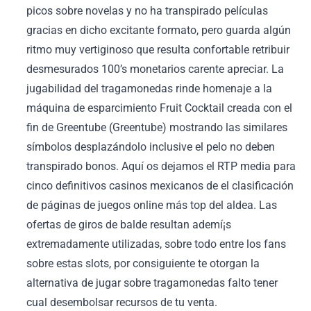
picos sobre novelas y no ha transpirado películas
gracias en dicho excitante formato, pero guarda algún
ritmo muy vertiginoso que resulta confortable retribuir
desmesurados 100’s monetarios carente apreciar. La
jugabilidad del tragamonedas rinde homenaje a la
máquina de esparcimiento Fruit Cocktail creada con el
fin de Greentube (Greentube) mostrando las similares
símbolos desplazándolo inclusive el pelo no deben
transpirado bonos. Aquí os dejamos el RTP media para
cinco definitivos casinos mexicanos de el clasificación
de páginas de juegos online más top del aldea. Las
ofertas de giros de balde resultan ademí¡s
extremadamente utilizadas, sobre todo entre los fans
sobre estas slots, por consiguiente te otorgan la
alternativa de jugar sobre tragamonedas falto tener
cual desembolsar recursos de tu venta.