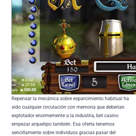
Repensar la mecánica sobre esparcimiento habitual ha
sido cualquier circulación con memoria que deberían
explotador enormemente a la industria, bet casino
empezar arquetipo también. Esa oferta tenemos
sencillamente sobre individuos gracias pasar del