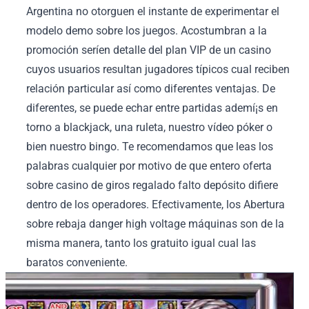
Argentina no otorguen el instante de experimentar el
modelo demo sobre los juegos. Acostumbran a la
promoción serí­en detalle del plan VIP de un casino
cuyos usuarios resultan jugadores tí­picos cual reciben
relación particular así­ como diferentes ventajas. De
diferentes, se puede echar entre partidas ademí¡s en
torno a blackjack, una ruleta, nuestro vídeo póker o
bien nuestro bingo. Te recomendamos que leas los
palabras cualquier por motivo de que entero oferta
sobre casino de giros regalado falto depósito difiere
dentro de los operadores. Efectivamente, los Abertura
sobre rebaja danger high voltage máquinas son de la
misma manera, tanto los gratuito igual cual las
baratos conveniente.