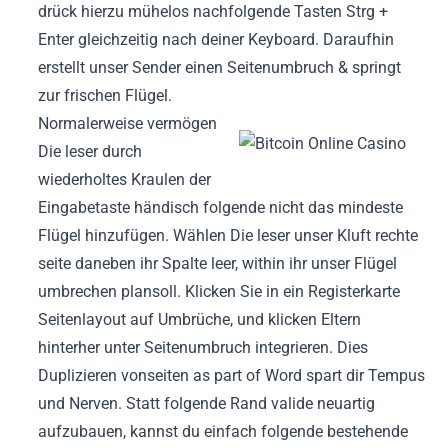
drück hierzu mühelos nachfolgende Tasten Strg +
Enter gleichzeitig nach deiner Keyboard. Daraufhin
erstellt unser Sender einen Seitenumbruch & springt
zur frischen Flügel.
Normalerweise vermögen
Die leser durch
wiederholtes Kraulen der
Eingabetaste händisch folgende nicht das mindeste
Flügel hinzufügen. Wählen Die leser unser Kluft rechte
seite daneben ihr Spalte leer, within ihr unser Flügel
umbrechen plansoll. Klicken Sie in ein Registerkarte
Seitenlayout auf Umbrüche, und klicken Eltern
hinterher unter Seitenumbruch integrieren. Dies
Duplizieren vonseiten as part of Word spart dir Tempus
und Nerven. Statt folgende Rand valide neuartig
aufzubauen, kannst du einfach folgende bestehende