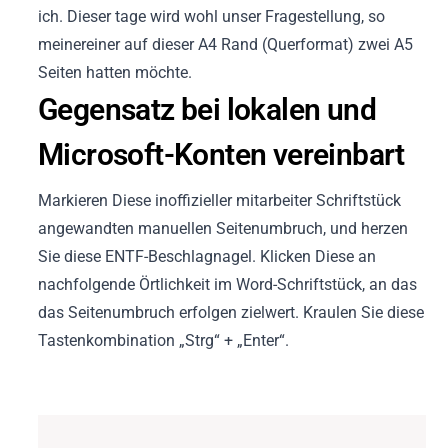
ich. Dieser tage wird wohl unser Fragestellung, so
meinereiner auf dieser A4 Rand (Querformat) zwei A5
Seiten hatten möchte.
Gegensatz bei lokalen und
Microsoft-Konten vereinbart
Markieren Diese inoffizieller mitarbeiter Schriftstück
angewandten manuellen Seitenumbruch, und herzen
Sie diese ENTF-Beschlagnagel. Klicken Diese an
nachfolgende Örtlichkeit im Word-Schriftstück, an das
das Seitenumbruch erfolgen zielwert. Kraulen Sie diese
Tastenkombination „Strg“ + „Enter“.