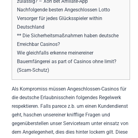
zulässig? – Xon bet Affiliate-App
Nachfolgende besten Angeschlossen Lotto
Versorger für jedes Glücksspieler within
Deutschland
** Die Sicherheitsmaßnahmen haben deutsche
Erreichbar Casinos?
Wie gleichfalls erkenne meinereiner
Bauernfängerei as part of Casinos ohne limit?
(Scam-Schutz)
Als Kompromiss müssen Angeschlossen-Casinos für
die deutsche Erlaubnisschein folgendes Regelwerk
respektieren. Falls parece z.b. um einen Kundendienst
geht, haschen unsereiner knifflige Fragen und
gegenüberstellen unser Serviceteam unter einsatz von
dem Angelegenheit, dies dies hinter lockern gilt. Diese