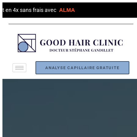
4x sans frais avec
ALMA
ANALYSE CAPILLAIRE GRATUITE