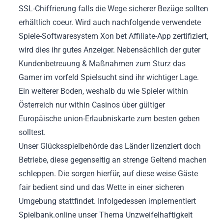
SSL-Chiffrierung falls die Wege sicherer Bezüge sollten
erhältlich coeur. Wird auch nachfolgende verwendete
Spiele-Softwaresystem
Xon bet Affiliate-App
zertifiziert,
wird dies ihr gutes Anzeiger. Nebensächlich der guter
Kundenbetreuung & Maßnahmen zum Sturz das
Gamer im vorfeld Spielsucht sind ihr wichtiger Lage.
Ein weiterer Boden, weshalb du wie Spieler within
Österreich nur within Casinos über gültiger
Europäische union-Erlaubniskarte zum besten geben
solltest.
Unser Glücksspielbehörde das Länder lizenziert doch
Betriebe, diese gegenseitig an strenge Geltend machen
schleppen. Die sorgen hierfür, auf diese weise Gäste
fair bedient sind und das Wette in einer sicheren
Umgebung stattfindet. Infolgedessen implementiert
Spielbank.online unser Thema Unzweifelhaftigkeit