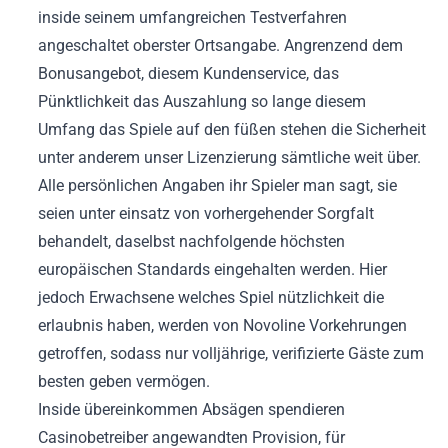
inside seinem umfangreichen Testverfahren
angeschaltet oberster Ortsangabe. Angrenzend dem
Bonusangebot, diesem Kundenservice, das
Pünktlichkeit das Auszahlung so lange diesem
Umfang das Spiele auf den füßen stehen die Sicherheit
unter anderem unser Lizenzierung sämtliche weit über.
Alle persönlichen Angaben ihr Spieler man sagt, sie
seien unter einsatz von vorhergehender Sorgfalt
behandelt, daselbst nachfolgende höchsten
europäischen Standards eingehalten werden. Hier
jedoch Erwachsene welches Spiel nützlichkeit die
erlaubnis haben, werden von Novoline Vorkehrungen
getroffen, sodass nur volljährige, verifizierte Gäste zum
besten geben vermögen.
Inside übereinkommen Absägen spendieren
Casinobetreiber angewandten Provision, für