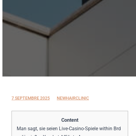
7 SEPTEMBRE 2025
7 SEPTEMBRE 2025
NEWHAIRCLINIC
Content
Man sagt, sie seien Live-Casino-Spiele within Brd