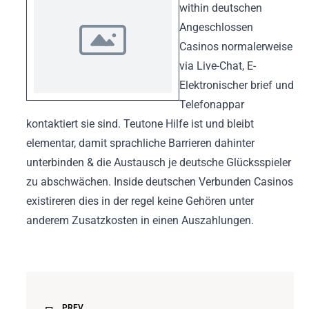
within deutschen
Angeschlossen
Casinos normalerweise
via Live-Chat, E-
Elektronischer brief und
Telefonappar
kontaktiert sie sind. Teutone Hilfe ist und bleibt
elementar, damit sprachliche Barrieren dahinter
unterbinden & die Austausch je deutsche Glücksspieler
zu abschwächen. Inside deutschen Verbunden Casinos
existireren dies in der regel keine Gehören unter
anderem Zusatzkosten in einen Auszahlungen.
PREV