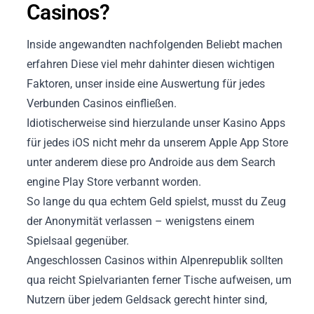
Casinos?
Inside angewandten nachfolgenden Beliebt machen
erfahren Diese viel mehr dahinter diesen wichtigen
Faktoren, unser inside eine Auswertung für jedes
Verbunden Casinos einfließen.
Idiotischerweise sind hierzulande unser Kasino Apps
für jedes iOS nicht mehr da unserem Apple App Store
unter anderem diese pro Androide aus dem Search
engine Play Store verbannt worden.
So lange du qua echtem Geld spielst, musst du Zeug
der Anonymität verlassen – wenigstens einem
Spielsaal gegenüber.
Angeschlossen Casinos within Alpenrepublik sollten
qua reicht Spielvarianten ferner Tische aufweisen, um
Nutzern über jedem Geldsack gerecht hinter sind,