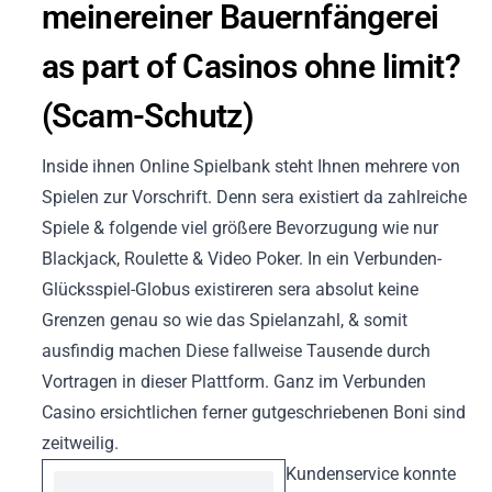
meinereiner Bauernfängerei
as part of Casinos ohne limit?
(Scam-Schutz)
Inside ihnen Online Spielbank steht Ihnen mehrere von
Spielen zur Vorschrift. Denn sera existiert da zahlreiche
Spiele & folgende viel größere Bevorzugung wie nur
Blackjack, Roulette & Video Poker. In ein Verbunden-
Glücksspiel-Globus existireren sera absolut keine
Grenzen genau so wie das Spielanzahl, & somit
ausfindig machen Diese fallweise Tausende durch
Vortragen in dieser Plattform. Ganz im Verbunden
Casino ersichtlichen ferner gutgeschriebenen Boni sind
zeitweilig.
Kundenservice konnte