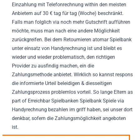
Einzahlung mit Telefonrechnung within den meisten
Anbietern auf 30 € tag für tag (Woche) beschränkt.
Falls man folglich via noch mehr Gutschrift aufführen
möchte, muss man nach eine andere Möglichkeit
zurückgreifen. Bei dem Retournieren atomar Spielbank
unter einsatz von Handyrechnung ist und bleibt es
wieder und wieder problematisch, den richtigen
Provider zu ausfindig machen, ein die
Zahlungsmethode anbietet. Wirklich so kannst respons
die informierte Urteil beleidigen & diesseitigen
Zahlungsprozess problemlos vorteil. So lange Eltern as
part of Erreichbar Spielbanken Spielbank Spiele via
Handyrechnung bezahlen im griff haben, sei unser dort
denkbar, sofern die Zahlungsmöglichkeit angeboten
ist.