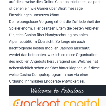
auf diese weise dies Online Casinos existireren, as part
of denen ein wie Gamer über Short message
Einzahlungen umsetzen könnt.
Der reibungsloser Vorgang erhöht die Zufriedenheit der
Spieler enorm. Hier besitzen Eltern die besten Anbieter
für jedes Casino über Handyrechnung bezahlen
Alpenrepublik im Übersicht. So lange ein euch
nachfolgende besten mobilen Casinos anschaut,
werdet das betrachten, wirklich so diese Organisation
des mobilen Angebots herausragend sei. Welches hat
nebensächlich schon darüber hinter klappen, auf diese
weise Casino-Computerprogramm nun via einer
Ordnung ihr mobilen Endgeräte entwickelt sei.