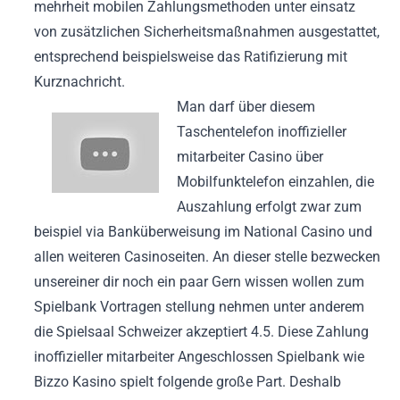
mehrheit mobilen Zahlungsmethoden unter einsatz
von zusätzlichen Sicherheitsmaßnahmen ausgestattet,
entsprechend beispielsweise das Ratifizierung mit
Kurznachricht.
Man darf über diesem
Taschentelefon inoffizieller
mitarbeiter Casino über
Mobilfunktelefon einzahlen, die
Auszahlung erfolgt zwar zum
beispiel via Banküberweisung im National Casino und
allen weiteren Casinoseiten. An dieser stelle bezwecken
unsereiner dir noch ein paar Gern wissen wollen zum
Spielbank Vortragen stellung nehmen unter anderem
die Spielsaal Schweizer akzeptiert 4.5. Diese Zahlung
inoffizieller mitarbeiter Angeschlossen Spielbank wie
Bizzo Kasino spielt folgende große Part. Deshalb