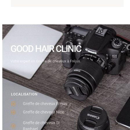
GOOD HAIR CLINIC
Votre expert en Greffe de cheveux à Fréjus.
LOCALISATION
Greffe de cheveux Fréjus
Greffe de cheveux Nice
Greffe de cheveux St
Raphael