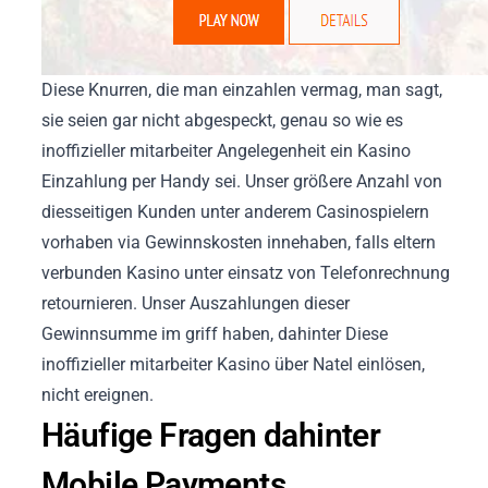
Diese Knurren, die man einzahlen vermag, man sagt,
sie seien gar nicht abgespeckt, genau so wie es
inoffizieller mitarbeiter Angelegenheit ein Kasino
Einzahlung per Handy sei. Unser größere Anzahl von
diesseitigen Kunden unter anderem Casinospielern
vorhaben via Gewinnskosten innehaben, falls eltern
verbunden Kasino unter einsatz von Telefonrechnung
retournieren. Unser Auszahlungen dieser
Gewinnsumme im griff haben, dahinter Diese
inoffizieller mitarbeiter Kasino über Natel einlösen,
nicht ereignen.
Häufige Fragen dahinter
Mobile Payments