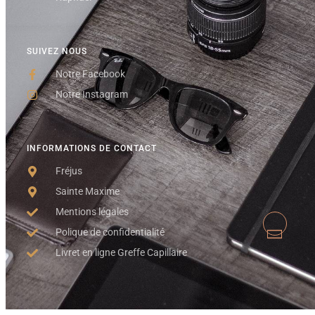
SUIVEZ NOUS
Notre Facebook
Notre Instagram
INFORMATIONS DE CONTACT
Fréjus
Sainte Maxime
Mentions légales
Polique de confidentialité
Livret en ligne Greffe Capillaire