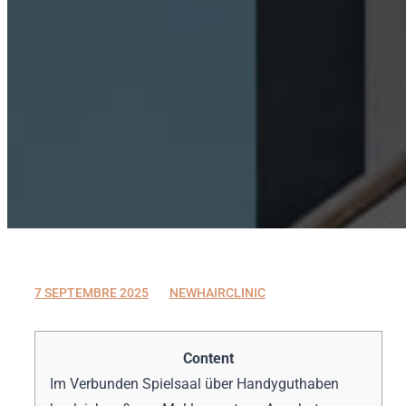
7 SEPTEMBRE 2025
7 SEPTEMBRE 2025
NEWHAIRCLINIC
Content
Im Verbunden Spielsaal über Handyguthaben