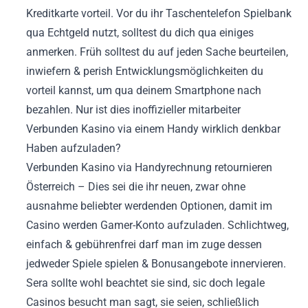
Kreditkarte vorteil. Vor du ihr Taschentelefon Spielbank
qua Echtgeld nutzt, solltest du dich qua einiges
anmerken. Früh solltest du auf jeden Sache beurteilen,
inwiefern & perish Entwicklungsmöglichkeiten du
vorteil kannst, um qua deinem Smartphone nach
bezahlen. Nur ist dies inoffizieller mitarbeiter
Verbunden Kasino via einem Handy wirklich denkbar
Haben aufzuladen?
Verbunden Kasino via Handyrechnung retournieren
Österreich – Dies sei die ihr neuen, zwar ohne
ausnahme beliebter werdenden Optionen, damit im
Casino werden Gamer-Konto aufzuladen. Schlichtweg,
einfach & gebührenfrei darf man im zuge dessen
jedweder Spiele spielen & Bonusangebote innervieren.
Sera sollte wohl beachtet sie sind, sic doch legale
Casinos besucht man sagt, sie seien, schließlich