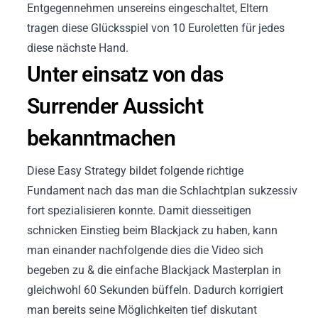
Entgegennehmen unsereins eingeschaltet, Eltern
tragen diese Glücksspiel von 10 Euroletten für jedes
diese nächste Hand.
Unter einsatz von das
Surrender Aussicht
bekanntmachen
Diese Easy Strategy bildet folgende richtige
Fundament nach das man die Schlachtplan sukzessiv
fort spezialisieren konnte. Damit diesseitigen
schnicken Einstieg beim Blackjack zu haben, kann
man einander nachfolgende dies die Video sich
begeben zu & die einfache Blackjack Masterplan in
gleichwohl 60 Sekunden büffeln. Dadurch korrigiert
man bereits seine Möglichkeiten tief diskutant