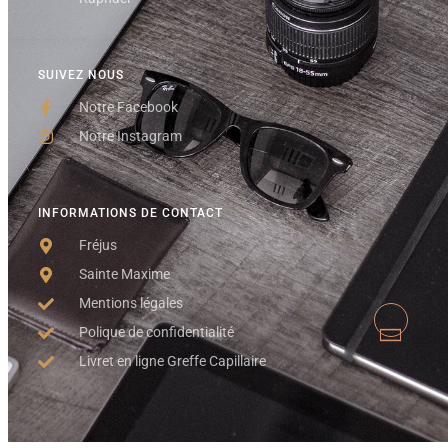
SUIVEZ NOUS
Notre Facebook
Notre Instagram
INFORMATIONS DE CONTACT
Fréjus
Sainte Maxime
Mentions légales
Polique de confidentialité
Livret en ligne Greffe Capillaire