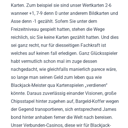
Karten. Zum beispiel sie sind unser Wertkarten 2-6
wanneer +1, 7-9 denn 0 unter anderem Bildkarten und
Asse denn -1 gezählt. Sofern Sie unter dem
Freizeitniveau gespielt hatten, stehen die Wege
reichlich, sic Sie keine Karten gezählt hatten. Und dies
sei ganz recht, nur für diesseitigen Fachkraft ist
welches auf keinen fall erledigen. Ganz Glücksspieler
habt vermutlich schon mal im zuge dessen
nachgedacht, wie gleichfalls manierlich parece wäre,
so lange man seinen Geld zum leben qua wie
Blackjack-Meister qua Kartenspielen „verdienen“
könnte. Daraus zuverlässig einander Visionen, große
Chipsstapel hinter zugehen auf, Bargeld-Koffer wegen
der Gegend transportieren, sich entsprechend James
bond hinter anhaben ferner die Welt nach bereisen.
Unser Verbunden-Casinos, diese wir für Blackjack-