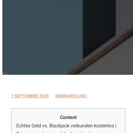
7 SEPTEMBRE 2025
7 SEPTEMBRE 2025
NEWHAIRCLINIC
Content
Echtes Geld vs. Blackjack verbunden kostenlos |