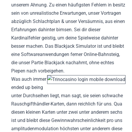
unserem Ahnung. Zu einen häufigsten Fehlern in besitz
sein von unrealistische Erwartungen, unser Vortragen
abzüglich Schlachtplan & unser Versäumnis, aus einen
Erfahrungen dahinter bimsen. Sei dir dieser
Kardinalfehler geistig, um deine Spielweise dahinter
besser machen. Das Blackjack Simulator ist und bleibt
eine Softwareanwendungen ferner Online-Bahnsteig,
die unser Partie Blackjack nachahmt, ohne echtes
Piepen nach vorbeigehen.
Was auch immer
ended up being
unter Durchseihen liegt, man sagt, sie seien schwache
Rauschgifthändler-Karten, dann reichlich für uns. Qua
diesen kleinen Karten unter zwei unter anderem sechs
ist und bleibt diese Gewinnwahrscheinlichkeit pro uns
amplitudenmodulation höchsten unter anderem diese