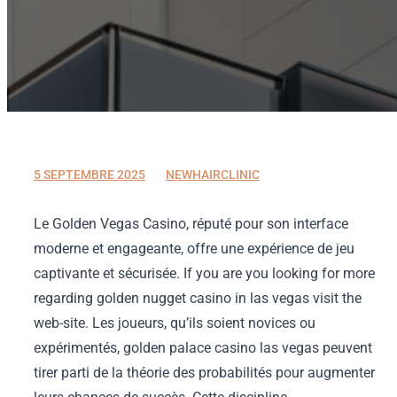
5 SEPTEMBRE 2025
NEWHAIRCLINIC
Le Golden Vegas Casino, réputé pour son interface
moderne et engageante, offre une expérience de jeu
captivante et sécurisée. If you are you looking for more
regarding
golden nugget casino in las vegas
visit the
web-site. Les joueurs, qu’ils soient novices ou
expérimentés,
golden palace casino las vegas
peuvent
tirer parti de la théorie des probabilités pour augmenter