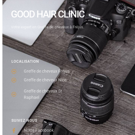
GOOD HAIR CLINIC
Votre expert en Greffe de cheveux à Fréjus.
LOCALISATION
Greffe de cheveux Fréjus
Greffe de cheveux Nice
Greffe de cheveux St
Raphael
SUIVEZ NOUS
Notre Facebook