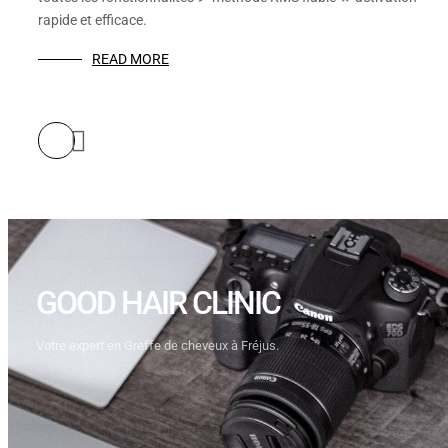
rapide et efficace.
READ MORE
Prev
GOOD HAIR CLINIC
Votre expert en Greffe de cheveux à Fréjus.