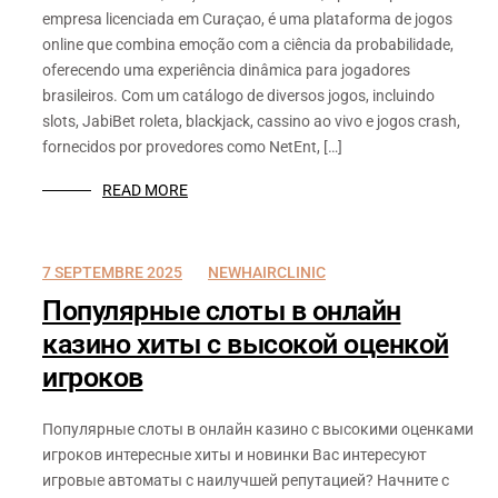
empresa licenciada em Curaçao, é uma plataforma de jogos
online que combina emoção com a ciência da probabilidade,
oferecendo uma experiência dinâmica para jogadores
brasileiros. Com um catálogo de diversos jogos, incluindo
slots, JabiBet roleta, blackjack, cassino ao vivo e jogos crash,
fornecidos por provedores como NetEnt, […]
READ MORE
28 AOÛT 2025
7 SEPTEMBRE 2025
NEWHAIRCLINIC
Популярные слоты в онлайн
казино хиты с высокой оценкой
игроков
Популярные слоты в онлайн казино с высокими оценками
игроков интересные хиты и новинки Вас интересуют
игровые автоматы с наилучшей репутацией? Начните с